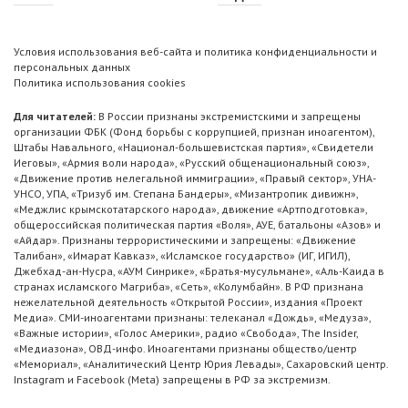
Условия использования веб-сайта и политика конфиденциальности и
персональных данных
Политика использования cookies
Для читателей:
В России признаны экстремистскими и запрещены
организации ФБК (Фонд борьбы с коррупцией, признан иноагентом),
Штабы Навального, «Национал-большевистская партия», «Свидетели
Иеговы», «Армия воли народа», «Русский общенациональный союз»,
«Движение против нелегальной иммиграции», «Правый сектор», УНА-
УНСО, УПА, «Тризуб им. Степана Бандеры», «Мизантропик дивижн»,
«Меджлис крымскотатарского народа», движение «Артподготовка»,
общероссийская политическая партия «Воля», АУЕ, батальоны «Азов» и
«Айдар». Признаны террористическими и запрещены: «Движение
Талибан», «Имарат Кавказ», «Исламское государство» (ИГ, ИГИЛ),
Джебхад-ан-Нусра, «АУМ Синрике», «Братья-мусульмане», «Аль-Каида в
странах исламского Магриба», «Сеть», «Колумбайн». В РФ признана
нежелательной деятельность «Открытой России», издания «Проект
Медиа». СМИ-иноагентами признаны: телеканал «Дождь», «Медуза»,
«Важные истории», «Голос Америки», радио «Свобода», The Insider,
«Медиазона», ОВД-инфо. Иноагентами признаны общество/центр
«Мемориал», «Аналитический Центр Юрия Левады», Сахаровский центр.
Instagram и Facebook (Metа) запрещены в РФ за экстремизм.