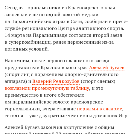
Сегодня горнолыжники из Красноярского края
завоевали еще по одной золотой медали
на Паралимпийских играх в Сочи, сообщили в пресс-
службе регионального Центра адаптивного спорта.
14 марта на Паралимпиаде состоялся второй заезд
в суперкомбинации, ранее перенесенный из-за
погодных условий.
Напомним, после первого слаломного заезда
представители Красноярского края
Алексей Бугаев
(спорт лиц с поражением опорно-двигательного
аппарата) и
Валерий Редкозубов
(спорт слепых)
возглавили промежуточную таблицу
, и это
преимущество в итоге обеспечило
им паралимпийское золото: красноярские
горнолыжники, вчера ставшие
первыми в слаломе
,
сегодня — уже двукратные чемпионы домашних Игр.
Алексей Бугаев закончил выступление с общим
временем 2 минуты 9,72 секунды, обогнав ставшего