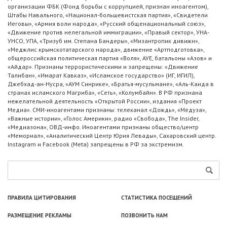
организации ФБК (Фонд борьбы с коррупцией, признан иноагентом),
Штабы Навального, «Национал-большевистская партия», «Свидетели
Иеговы», «Армия воли народа», «Русский общенациональный союз»,
«Движение против нелегальной иммиграции», «Правый сектор», УНА-
УНСО, УПА, «Тризуб им. Степана Бандеры», «Мизантропик дивижн»,
«Меджлис крымскотатарского народа», движение «Артподготовка»,
общероссийская политическая партия «Воля», АУЕ, батальоны «Азов» и
«Айдар». Признаны террористическими и запрещены: «Движение
Талибан», «Имарат Кавказ», «Исламское государство» (ИГ, ИГИЛ),
Джебхад-ан-Нусра, «АУМ Синрике», «Братья-мусульмане», «Аль-Каида в
странах исламского Магриба», «Сеть», «Колумбайн». В РФ признана
нежелательной деятельность «Открытой России», издания «Проект
Медиа». СМИ-иноагентами признаны: телеканал «Дождь», «Медуза»,
«Важные истории», «Голос Америки», радио «Свобода», The Insider,
«Медиазона», ОВД-инфо. Иноагентами признаны общество/центр
«Мемориал», «Аналитический Центр Юрия Левады», Сахаровский центр.
Instagram и Facebook (Metа) запрещены в РФ за экстремизм.
ПРАВИЛА ЦИТИРОВАНИЯ
СТАТИСТИКА ПОСЕЩЕНИЙ
РАЗМЕЩЕНИЕ РЕКЛАМЫ
ПОЗВОНИТЬ НАМ