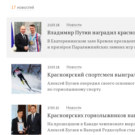
17
новостей
Новости
21.03.18
Владимир Путин наградил красн
В Екатерининском зале Кремля президен
и призёров Паралимпийских зимних игр в
Новости
13.03.18
Красноярский спортсмен выиграл
Алексей Бугаев опередил своего основног
по горнолыжному спорту.
Новости
17.03.15
Красноярских горнолыжников наг
На прошедшем в Канаде чемпионате мира
Алексей Бугаев и Валерий Редкозубов с