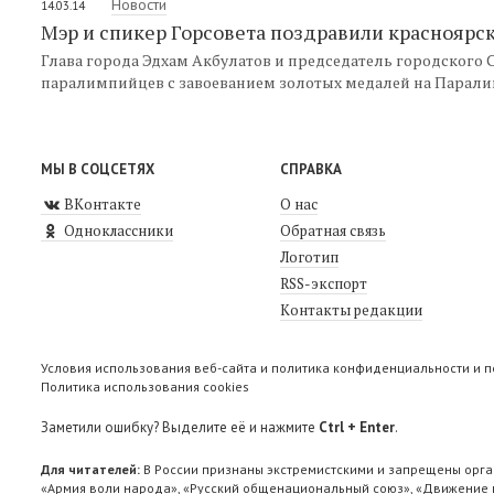
Новости
14.03.14
Мэр и спикер Горсовета поздравили краснояр
Глава города Эдхам Акбулатов и председатель городского 
паралимпийцев с завоеванием золотых медалей на Парали
МЫ В СОЦСЕТЯХ
СПРАВКА
ВКонтакте
О нас
Одноклассники
Обратная связь
Логотип
RSS-экспорт
Контакты редакции
Условия использования веб-сайта и политика конфиденциальности и 
Политика использования cookies
Заметили ошибку? Выделите её и нажмите
Ctrl + Enter
.
Для читателей:
В России признаны экстремистскими и запрещены орга
«Армия воли народа», «Русский общенациональный союз», «Движение п