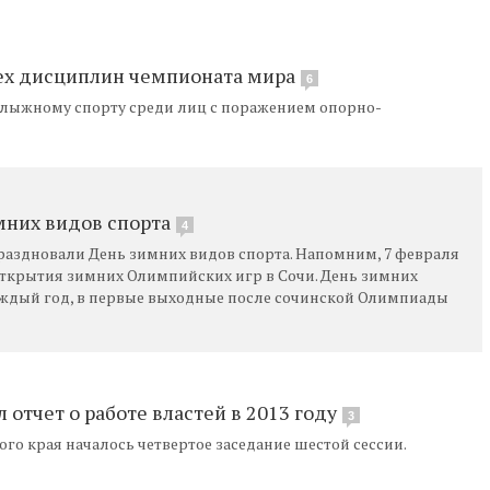
ех дисциплин чемпионата мира
6
олыжному спорту среди лиц с поражением опорно-
мних видов спорта
4
аздновали День зимних видов спорта. Напомним, 7 февраля
открытия зимних Олимпийских игр в Сочи. День зимних
аждый год, в первые выходные после сочинской Олимпиады
 отчет о работе властей в 2013 году
3
о края началось четвертое заседание шестой сессии.