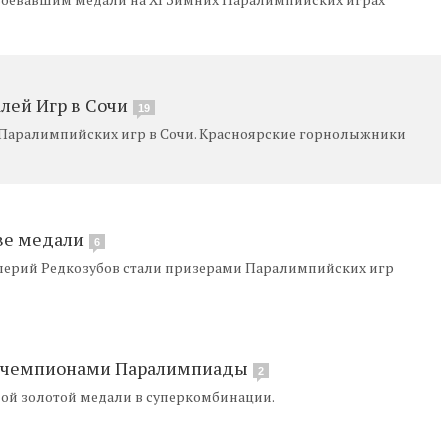
лей Игр в Сочи
19
х Паралимпийских игр в Сочи. Красноярские горнолыжники
ве медали
6
алерий Редкозубов стали призерами Паралимпийских игр
и чемпионами Паралимпиады
2
ной золотой медали в суперкомбинации.