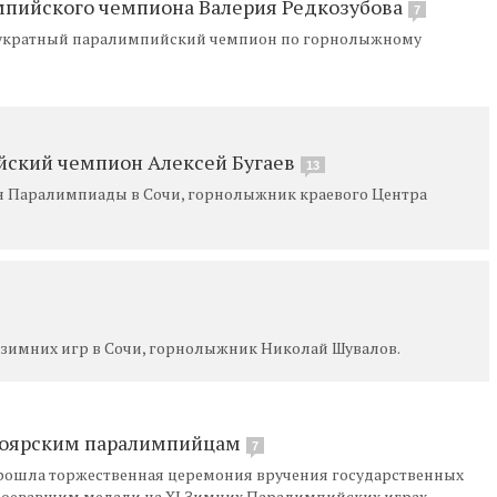
мпийского чемпиона Валерия Редкозубова
7
двукратный паралимпийский чемпион по горнолыжному
йский чемпион Алексей Бугаев
13
н Паралимпиады в Сочи, горнолыжник краевого Центра
 зимних игр в Сочи, горнолыжник Николай Шувалов.
ноярским паралимпийцам
7
рошла торжественная церемония вручения государственных
оевавшим медали на XI Зимних Паралимпийских играх