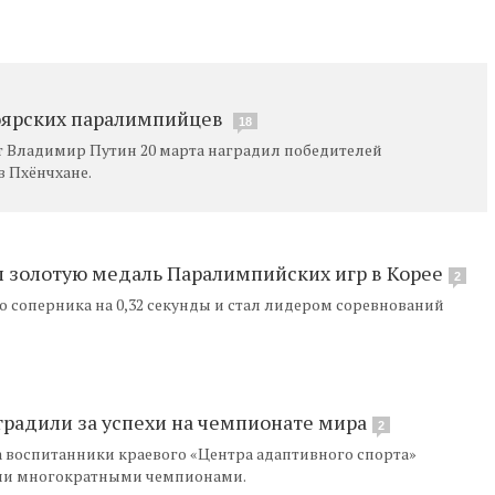
оярских паралимпийцев
18
т Владимир Путин 20 марта наградил победителей
 Пхёнчхане.
 золотую медаль Паралимпийских игр в Корее
2
о соперника на 0,32 секунды и стал лидером соревнований
радили за успехи на чемпионате мира
2
 воспитанники краевого «Центра адаптивного спорта»
тали многократными чемпионами.