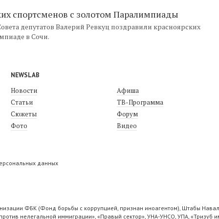
ских спортсменов с золотом Паралимпиады
Совета депутатов Валерий Ревкуц поздравили красноярских
мпиаде в Сочи.
NEWSLAB
Новости
Афиша
Статьи
ТВ-Программа
Сюжеты
Форум
Фото
Видео
персональных данных
низации ФБК (Фонд борьбы с коррупцией, признан иноагентом), Штабы Навал
ротив нелегальной иммиграции», «Правый сектор», УНА-УНСО, УПА, «Тризуб и