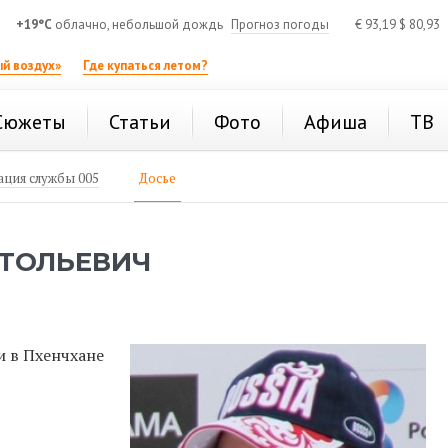
+19°C
облачно, небольшой дождь
Прогноз погоды
€
93,19
$
80,93
й воздух»
Где купаться летом?
Сюжеты
Статьи
Фото
Афиша
ТВ
ция службы 005
Досье
АТОЛЬЕВИЧ
 в Пхенчхане