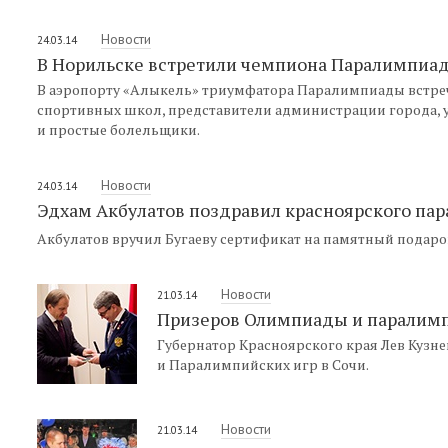
Новости
24.03.14
В Норильске встретили чемпиона Паралимпиад
В аэропорту «Алыкель» триумфатора Паралимпиады встреч
спортивных школ, представители администрации города, 
и простые болельщики.
Новости
24.03.14
Эдхам Акбулатов поздравил красноярского па
Акбулатов вручил Бугаеву сертификат на памятный подаро
Новости
21.03.14
Призеров Олимпиады и паралимп
Губернатор Красноярского края Лев Кузн
и Паралимпийских игр в Сочи.
Новости
21.03.14