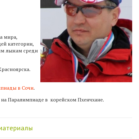
а мира,
ей категории,
ым лыжам среди
Красноярска.
мпиады в Сочи
.
на Паралимпиаде в корейском Пхенчхане.
 материалы