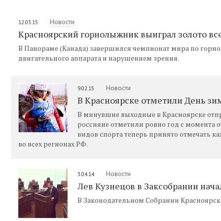
Новости
12.03.15
Красноярский горнолыжник выиграл золото вс
В Панораме (Канада) завершился чемпионат мира по горн
двигательного аппарата и нарушением зрения.
Новости
9.02.15
В Красноярске отметили День зи
В минувшие выходные в Красноярске отпр
россияне отметили ровно год с момента 
видов спорта теперь принято отмечать к
во всех регионах РФ.
Новости
3.04.14
Лев Кузнецов в Заксобрании начал
В Законодательном Собрании Красноярског