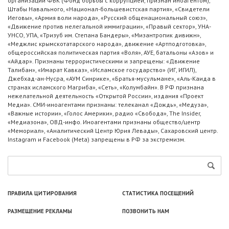
организации ФБК (Фонд борьбы с коррупцией, признан иноагентом),
Штабы Навального, «Национал-большевистская партия», «Свидетели
Иеговы», «Армия воли народа», «Русский общенациональный союз»,
«Движение против нелегальной иммиграции», «Правый сектор», УНА-
УНСО, УПА, «Тризуб им. Степана Бандеры», «Мизантропик дивижн»,
«Меджлис крымскотатарского народа», движение «Артподготовка»,
общероссийская политическая партия «Воля», АУЕ, батальоны «Азов» и
«Айдар». Признаны террористическими и запрещены: «Движение
Талибан», «Имарат Кавказ», «Исламское государство» (ИГ, ИГИЛ),
Джебхад-ан-Нусра, «АУМ Синрике», «Братья-мусульмане», «Аль-Каида в
странах исламского Магриба», «Сеть», «Колумбайн». В РФ признана
нежелательной деятельность «Открытой России», издания «Проект
Медиа». СМИ-иноагентами признаны: телеканал «Дождь», «Медуза»,
«Важные истории», «Голос Америки», радио «Свобода», The Insider,
«Медиазона», ОВД-инфо. Иноагентами признаны общество/центр
«Мемориал», «Аналитический Центр Юрия Левады», Сахаровский центр.
Instagram и Facebook (Metа) запрещены в РФ за экстремизм.
ПРАВИЛА ЦИТИРОВАНИЯ
СТАТИСТИКА ПОСЕЩЕНИЙ
РАЗМЕЩЕНИЕ РЕКЛАМЫ
ПОЗВОНИТЬ НАМ