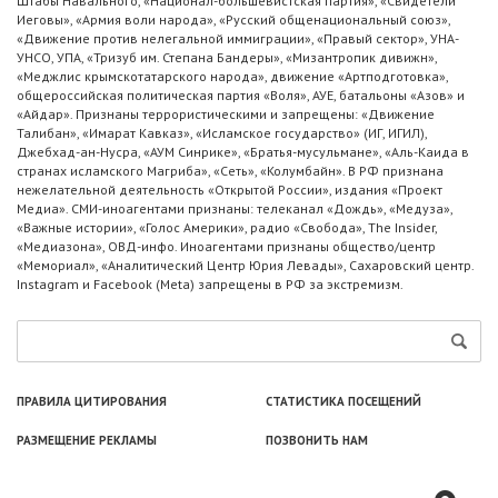
Штабы Навального, «Национал-большевистская партия», «Свидетели
Иеговы», «Армия воли народа», «Русский общенациональный союз»,
«Движение против нелегальной иммиграции», «Правый сектор», УНА-
УНСО, УПА, «Тризуб им. Степана Бандеры», «Мизантропик дивижн»,
«Меджлис крымскотатарского народа», движение «Артподготовка»,
общероссийская политическая партия «Воля», АУЕ, батальоны «Азов» и
«Айдар». Признаны террористическими и запрещены: «Движение
Талибан», «Имарат Кавказ», «Исламское государство» (ИГ, ИГИЛ),
Джебхад-ан-Нусра, «АУМ Синрике», «Братья-мусульмане», «Аль-Каида в
странах исламского Магриба», «Сеть», «Колумбайн». В РФ признана
нежелательной деятельность «Открытой России», издания «Проект
Медиа». СМИ-иноагентами признаны: телеканал «Дождь», «Медуза»,
«Важные истории», «Голос Америки», радио «Свобода», The Insider,
«Медиазона», ОВД-инфо. Иноагентами признаны общество/центр
«Мемориал», «Аналитический Центр Юрия Левады», Сахаровский центр.
Instagram и Facebook (Metа) запрещены в РФ за экстремизм.
ПРАВИЛА ЦИТИРОВАНИЯ
СТАТИСТИКА ПОСЕЩЕНИЙ
РАЗМЕЩЕНИЕ РЕКЛАМЫ
ПОЗВОНИТЬ НАМ