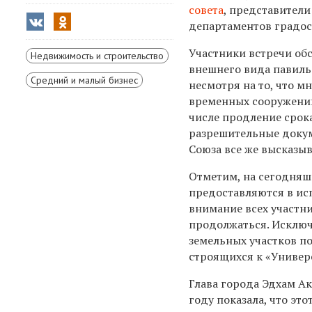
совета
, представители
департаментов градос
Участники встречи об
Недвижимость и строительство
внешнего вида павил
Средний и малый бизнес
несмотря на то, что 
временных сооружен
числе продление срок
разрешительные докум
Союза все же высказы
Отметим, на сегодняш
предоставляются в ис
внимание всех участни
продолжаться. Исключ
земельных участков по
строящихся к «Универ
Глава города Эдхам А
году показала, что эт