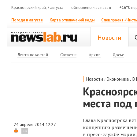
Красноярский край, 7 августа
обновлено: час назад
+16°C
пер
Погода в августе
Карта отключений воды
Спецпроект «Чисты
Новости
Лента новостей
Сюжеты
Архив
Досье
/
,
Новости
Экономика
В
Красноярс
места под 
Глава Красноярска вс
24 апреля 2014 12:27
концепцию размещени
13
в пресс-службе мэрии