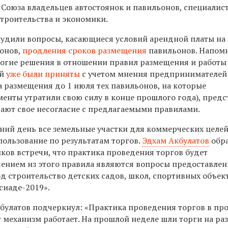
 Союза владельцев автостоянок и павильонов, специалис
троительства и экономики.
судили вопросы, касающиеся условий арендной платы на
ьонов,
продления сроков размещения
павильонов. Напом
многие решения в отношении правил размещения и работы
ий
уже были приняты
с учетом мнения предпринимателей 
а размещения до 1 июля тех павильонов, на которые
енты утратили свою силу в конце прошлого года), предс
вают свое несогласие с предлагаемыми правилами.
ний день все земельные участки для коммерческих целе
пользование по результатам торгов.
Эдхам Акбулатов
обр
ков встречи, что практика проведения торгов будет
ением из этого правила являются вопросы предоставлен
д строительство детских садов, школ, спортивных объек
сиаде-2019».
кбулатов подчеркнул: «Практика проведения торгов в п
от механизм работает. На прошлой неделе шли торги на р