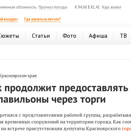
еменная облачность
Прогноз погоды
€
94,06
$
81,41
Курс валют
й воздух»
Где купаться летом?
Сюжеты
Статьи
Фото
Афиша
ТВ
 Красноярском крае
к продолжит предоставлять
павильоны через торги
третился с представителями рабочей группы, разрабаты
я временных сооружений на территории города. Как со
, на встрече присутствовали депутаты Красноярского
гор