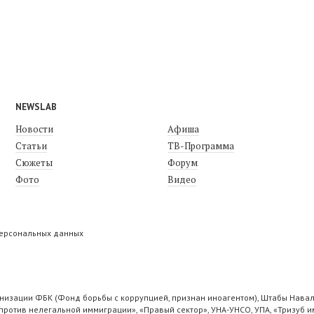
NEWSLAB
Новости
Афиша
Статьи
ТВ-Программа
Сюжеты
Форум
Фото
Видео
персональных данных
низации ФБК (Фонд борьбы с коррупцией, признан иноагентом), Штабы Навал
ротив нелегальной иммиграции», «Правый сектор», УНА-УНСО, УПА, «Тризуб и