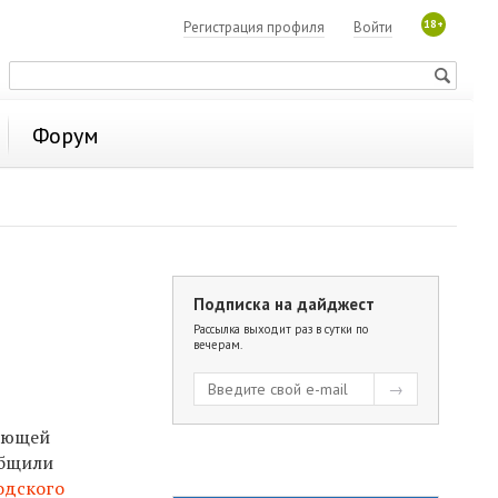
18+
Регистрация профиля
Войти
Форум
Подписка на дайджест
Рассылка выходит раз в сутки по
вечерам.
вающей
общили
одского