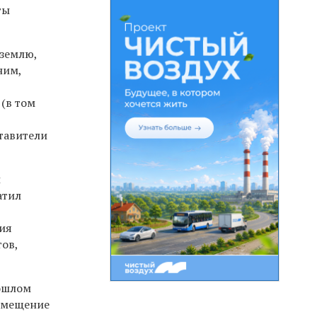
ты
 землю,
ним,
(в том
тавители
й
атил
ия
тов,
рошлом
азмещение