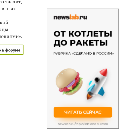
Это значит,
 в этих
ской
ярцы
ловиями».
на форуме