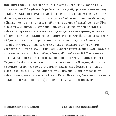
Для читателей:
В России признаны экстремистскими и запрещены
организации ФБК (Фонд борьбы с коррупцией, признан иноагентом),
Штабы Навального, «Национал-большевистская партия», «Свидетели
Иеговы», «Армия воли народа», «Русский общенациональный союз»,
«Движение против нелегальной иммиграции», «Правый сектор», УНА-
УНСО, УПА, «Тризуб им. Степана Бандеры», «Мизантропик дивижн»,
«Меджлис крымскотатарского народа», движение «Артподготовка»,
общероссийская политическая партия «Воля», АУЕ, батальоны «Азов» и
«Айдар». Признаны террористическими и запрещены: «Движение
Талибан», «Имарат Кавказ», «Исламское государство» (ИГ, ИГИЛ),
Джебхад-ан-Нусра, «АУМ Синрике», «Братья-мусульмане», «Аль-Каида в
странах исламского Магриба», «Сеть», «Колумбайн». В РФ признана
нежелательной деятельность «Открытой России», издания «Проект
Медиа». СМИ-иноагентами признаны: телеканал «Дождь», «Медуза»,
«Важные истории», «Голос Америки», радио «Свобода», The Insider,
«Медиазона», ОВД-инфо. Иноагентами признаны общество/центр
«Мемориал», «Аналитический Центр Юрия Левады», Сахаровский центр.
Instagram и Facebook (Metа) запрещены в РФ за экстремизм.
ПРАВИЛА ЦИТИРОВАНИЯ
СТАТИСТИКА ПОСЕЩЕНИЙ
РАЗМЕЩЕНИЕ РЕКЛАМЫ
ПОЗВОНИТЬ НАМ