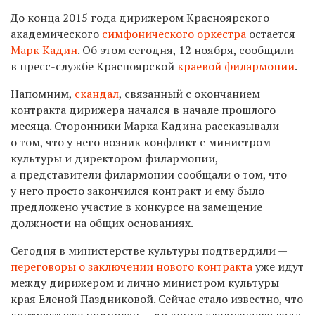
До конца 2015 года дирижером Красноярского
академического
симфонического оркестра
остается
Марк Кадин
. Об этом сегодня, 12 ноября, сообщили
в пресс-службе Красноярской
краевой филармонии
.
Напомним,
скандал
, связанный с окончанием
контракта дирижера начался в начале прошлого
месяца. Сторонники Марка Кадина рассказывали
о том, что у него возник конфликт с министром
культуры и директором филармонии,
а представители филармонии сообщали о том, что
у него просто закончился контракт и ему было
предложено участие в конкурсе на замещение
должности на общих основаниях.
Сегодня в министерстве культуры подтвердили —
переговоры о заключении нового контракта
уже идут
между дирижером и лично министром культуры
края Еленой Паздниковой. Сейчас стало известно, что
контракт уже подписан — до конца следующего года