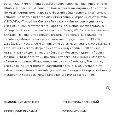
организации ФБК (Фонд борьбы с коррупцией, признан иноагентом),
Штабы Навального, «Национал-большевистская партия», «Свидетели
Иеговы», «Армия воли народа», «Русский общенациональный союз»,
«Движение против нелегальной иммиграции», «Правый сектор», УНА-
УНСО, УПА, «Тризуб им. Степана Бандеры», «Мизантропик дивижн»,
«Меджлис крымскотатарского народа», движение «Артподготовка»,
общероссийская политическая партия «Воля», АУЕ, батальоны «Азов» и
«Айдар». Признаны террористическими и запрещены: «Движение
Талибан», «Имарат Кавказ», «Исламское государство» (ИГ, ИГИЛ),
Джебхад-ан-Нусра, «АУМ Синрике», «Братья-мусульмане», «Аль-Каида в
странах исламского Магриба», «Сеть», «Колумбайн». В РФ признана
нежелательной деятельность «Открытой России», издания «Проект
Медиа». СМИ-иноагентами признаны: телеканал «Дождь», «Медуза»,
«Важные истории», «Голос Америки», радио «Свобода», The Insider,
«Медиазона», ОВД-инфо. Иноагентами признаны общество/центр
«Мемориал», «Аналитический Центр Юрия Левады», Сахаровский центр.
Instagram и Facebook (Metа) запрещены в РФ за экстремизм.
ПРАВИЛА ЦИТИРОВАНИЯ
СТАТИСТИКА ПОСЕЩЕНИЙ
РАЗМЕЩЕНИЕ РЕКЛАМЫ
ПОЗВОНИТЬ НАМ