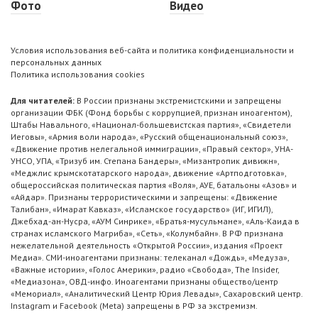
Фото
Видео
Условия использования веб-сайта и политика конфиденциальности и
персональных данных
Политика использования cookies
Для читателей:
В России признаны экстремистскими и запрещены
организации ФБК (Фонд борьбы с коррупцией, признан иноагентом),
Штабы Навального, «Национал-большевистская партия», «Свидетели
Иеговы», «Армия воли народа», «Русский общенациональный союз»,
«Движение против нелегальной иммиграции», «Правый сектор», УНА-
УНСО, УПА, «Тризуб им. Степана Бандеры», «Мизантропик дивижн»,
«Меджлис крымскотатарского народа», движение «Артподготовка»,
общероссийская политическая партия «Воля», АУЕ, батальоны «Азов» и
«Айдар». Признаны террористическими и запрещены: «Движение
Талибан», «Имарат Кавказ», «Исламское государство» (ИГ, ИГИЛ),
Джебхад-ан-Нусра, «АУМ Синрике», «Братья-мусульмане», «Аль-Каида в
странах исламского Магриба», «Сеть», «Колумбайн». В РФ признана
нежелательной деятельность «Открытой России», издания «Проект
Медиа». СМИ-иноагентами признаны: телеканал «Дождь», «Медуза»,
«Важные истории», «Голос Америки», радио «Свобода», The Insider,
«Медиазона», ОВД-инфо. Иноагентами признаны общество/центр
«Мемориал», «Аналитический Центр Юрия Левады», Сахаровский центр.
Instagram и Facebook (Metа) запрещены в РФ за экстремизм.