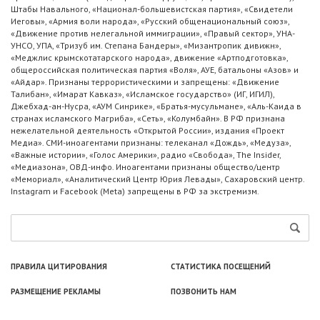
Штабы Навального, «Национал-большевистская партия», «Свидетели
Иеговы», «Армия воли народа», «Русский общенациональный союз»,
«Движение против нелегальной иммиграции», «Правый сектор», УНА-
УНСО, УПА, «Тризуб им. Степана Бандеры», «Мизантропик дивижн»,
«Меджлис крымскотатарского народа», движение «Артподготовка»,
общероссийская политическая партия «Воля», АУЕ, батальоны «Азов» и
«Айдар». Признаны террористическими и запрещены: «Движение
Талибан», «Имарат Кавказ», «Исламское государство» (ИГ, ИГИЛ),
Джебхад-ан-Нусра, «АУМ Синрике», «Братья-мусульмане», «Аль-Каида в
странах исламского Магриба», «Сеть», «Колумбайн». В РФ признана
нежелательной деятельность «Открытой России», издания «Проект
Медиа». СМИ-иноагентами признаны: телеканал «Дождь», «Медуза»,
«Важные истории», «Голос Америки», радио «Свобода», The Insider,
«Медиазона», ОВД-инфо. Иноагентами признаны общество/центр
«Мемориал», «Аналитический Центр Юрия Левады», Сахаровский центр.
Instagram и Facebook (Metа) запрещены в РФ за экстремизм.
ПРАВИЛА ЦИТИРОВАНИЯ
СТАТИСТИКА ПОСЕЩЕНИЙ
РАЗМЕЩЕНИЕ РЕКЛАМЫ
ПОЗВОНИТЬ НАМ