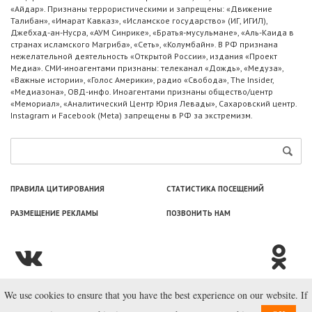
«Айдар». Признаны террористическими и запрещены: «Движение
Талибан», «Имарат Кавказ», «Исламское государство» (ИГ, ИГИЛ),
Джебхад-ан-Нусра, «АУМ Синрике», «Братья-мусульмане», «Аль-Каида в
странах исламского Магриба», «Сеть», «Колумбайн». В РФ признана
нежелательной деятельность «Открытой России», издания «Проект
Медиа». СМИ-иноагентами признаны: телеканал «Дождь», «Медуза»,
«Важные истории», «Голос Америки», радио «Свобода», The Insider,
«Медиазона», ОВД-инфо. Иноагентами признаны общество/центр
«Мемориал», «Аналитический Центр Юрия Левады», Сахаровский центр.
Instagram и Facebook (Metа) запрещены в РФ за экстремизм.
ПРАВИЛА ЦИТИРОВАНИЯ
СТАТИСТИКА ПОСЕЩЕНИЙ
РАЗМЕЩЕНИЕ РЕКЛАМЫ
ПОЗВОНИТЬ НАМ
We use cookies to ensure that you have the best experience on our website. If
© ООО «Лаборатория Новоcтей», 2003—2026.