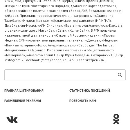
УНСО, УПА, «Тризуб им. Степана Бандеры», «Мизантропик дивижн»,
«Меджлис крымскотатарского народа», движение «Артподготовка»,
общероссийская политическая партия «Воля», АУЕ, батальоны «Азов» и
«Айдар». Признаны террористическими и запрещены: «Движение
Талибан», «Имарат Кавказ», «Исламское государство» (ИГ, ИГИЛ),
Джебхад-ан-Нусра, «АУМ Синрике», «Братья-мусульмане», «Аль-Каида в
странах исламского Магриба», «Сеть», «Колумбайн». В РФ признана
нежелательной деятельность «Открытой России», издания «Проект
Медиа». СМИ-иноагентами признаны: телеканал «Дождь», «Медуза»,
«Важные истории», «Голос Америки», радио «Свобода», The Insider,
«Медиазона», ОВД-инфо. Иноагентами признаны общество/центр
«Мемориал», «Аналитический Центр Юрия Левады», Сахаровский центр.
Instagram и Facebook (Metа) запрещены в РФ за экстремизм.
ПРАВИЛА ЦИТИРОВАНИЯ
СТАТИСТИКА ПОСЕЩЕНИЙ
РАЗМЕЩЕНИЕ РЕКЛАМЫ
ПОЗВОНИТЬ НАМ