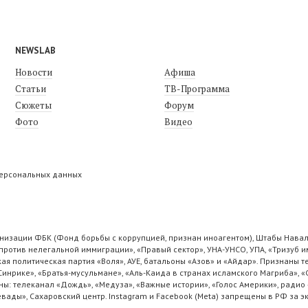
NEWSLAB
Новости
Афиша
Статьи
ТВ-Программа
Сюжеты
Форум
Фото
Видео
персональных данных
низации ФБК (Фонд борьбы с коррупцией, признан иноагентом), Штабы Навал
ротив нелегальной иммиграции», «Правый сектор», УНА-УНСО, УПА, «Тризуб и
ая политическая партия «Воля», АУЕ, батальоны «Азов» и «Айдар». Признаны
 Синрике», «Братья-мусульмане», «Аль-Каида в странах исламского Магриба», 
ы: телеканал «Дождь», «Медуза», «Важные истории», «Голос Америки», радио 
ады», Сахаровский центр. Instagram и Facebook (Metа) запрещены в РФ за э