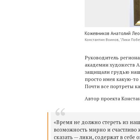
Кожевников Анатолий Леони
Константин Воинов, "Лики Поб
Руководитель региона
академии художеств Ан
защищали грудью нашу
просто имея какую-то 
Почти все портреты ка
Автор проекта Конста
«Время не должно стереть из на
возможность мирно и счастливо ж
сказать — лики, содержат в себе