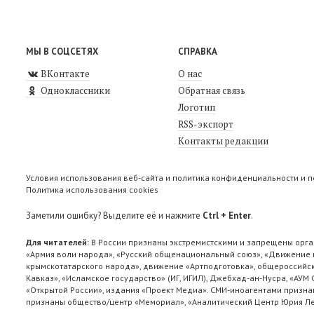
МЫ В СОЦСЕТЯХ
СПРАВКА
ВКонтакте
О нас
Одноклассники
Обратная связь
Логотип
RSS-экспорт
Контакты редакции
Условия использования веб-сайта и политика конфиденциальности и 
Политика использования cookies
Заметили ошибку? Выделите её и нажмите
Ctrl + Enter
.
Для читателей:
В России признаны экстремистскими и запрещены орга
«Армия воли народа», «Русский общенациональный союз», «Движение п
крымскотатарского народа», движение «Артподготовка», общероссийск
Кавказ», «Исламское государство» (ИГ, ИГИЛ), Джебхад-ан-Нусра, «АУМ
«Открытой России», издания «Проект Медиа». СМИ-иноагентами признан
признаны общество/центр «Мемориал», «Аналитический Центр Юрия Лев