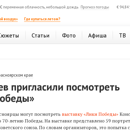
°C
переменная облачность, небольшой дождь
Прогноз погоды
€
94,84
й воздух»
Где купаться летом?
Сюжеты
Статьи
Фото
Афиша
ТВ
расноярском крае
ев пригласили посмотреть
Победы»
асноярцы могут посмотреть
выставку «Лики Победы»
Конс
 70-летию Победы. На выставке представлено 59 портре
оветского союза. По словам организаторов, это попытка 