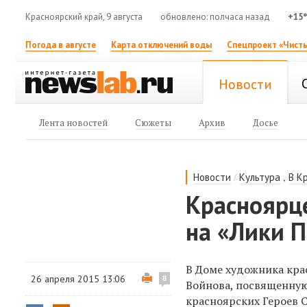
Красноярский край, 9 августа
обновлено: полчаса назад
+15
Погода в августе
Карта отключений воды
Спецпроект «Чисты
Новости
Лента новостей
Сюжеты
Архив
Досье
/
,
Новости
Культура
В К
Красноярц
на «Лики 
В Доме художника кр
26 апреля 2015 13:06
8
Войнова, посвященную
красноярских Героев С