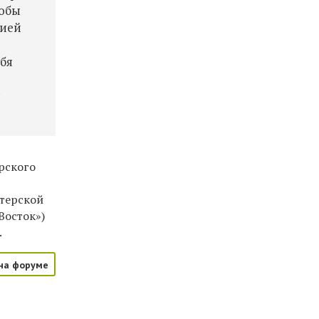
тобы
сией
бя
я
рского
стерской
Восток»)
.
на форуме