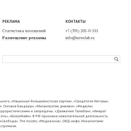
РЕКЛАМА
КОНТАКТЫ
Статистика посещений
+7 (391) 205-0-555
Размещение рекламы
info@newslab.ru
ьного, «Национал-большевистская партия», «Свидетели Иеговы»,
м. Степана Бандеры», «Мизантропик дивижн», «Меджлис
 террористическими и запрещены: «Движение Талибан», «Имарат
«Сеть», «Колумбайн». В РФ признана нежелательной деятельность
«Свобода», The Insider, «Медиазона», ОВД-инфо. Иноагентами
кстремизм.