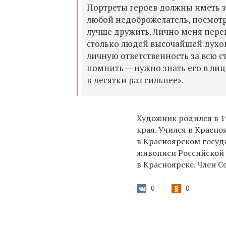
Портреты героев должны иметь з
любой недоброжелатель, посмотрев
лучше дружить. Лично меня переп
столько людей высочайшей духов
личную ответственность за всю с
помнить — нужно знать его в лиц
в десятки раз сильнее».
Художник родился в 1
края. Учился в Красно
в Красноярском госу
живописи Российской 
в Красноярске. Член С
0
0