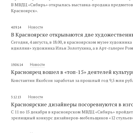
В МВДЦ «Сибирь» открылась выставка-продажа предметов 
Красноярск».
Новости
4.09.14
В Красноярске открываются две художественн
Сегодня, 4 августа, в 18.00, в красноярском музее художни
идиллия» художника Ильи Золотухина, а в Арт-галерее Ро
Новости
19.06.14
Красноярец вошел в «топ-15» деятелей культур
Константин Якобсон заработал за прошлый год 9,5 млн рубл
Новости
3.12.13
Красноярские дизайнеры посоревнуются в изг
С 11 по 15 декабря в красноярском МВДЦ «Сибирь» пройдет
зрелищный конкурс дизайнеров-мебельщиков «12 стульев»