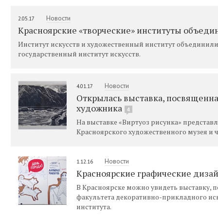
Новости
2.05.17
Красноярские «творческие» институты объедин
Институт искусств и художественный институт объединили 
государственный институт искусств.
Новости
4.01.17
Открылась выставка, посвященна
художника
4
На выставке «Виртуоз рисунка» представ
Красноярского художественного музея и 
Новости
1.12.16
Красноярские графические дизай
В Красноярске можно увидеть выставку,
факультета декоративно-прикладного иск
института.