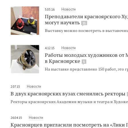
Новости
5.03.16
Преподаватели красноярского Ху
могут научить
11
Выставку можно посмотреть в выставочных
Новости
4.12.15
Работы молодых художников от 
в Красноярске
5
На выставке представлено 150 работ, это 
Новости
2.07.15
В двух красноярских вузах сменились ректоры
Ректоры красноярских Академии музыки и театра и Художе
Новости
26.04.15
Красноярцев пригласили посмотреть на «Лики