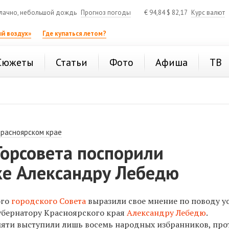
лачно, небольшой дождь
Прогноз погоды
€
94,84
$
82,17
Курс валют
й воздух»
Где купаться летом?
Сюжеты
Статьи
Фото
Афиша
ТВ
Красноярском крае
Горсовета поспорили
ке Александру Лебедю
ого
городского Совета
выразили свое мнение по поводу у
убернатору Красноярского края
Александру Лебедю
.
мяти выступили лишь восемь народных избранников, прот