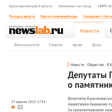
Красноярский край, 8 августа
обновлено: час назад
+16°C
об
Погода в августе
Карта отключений воды
Спецпроект «Чисты
Новости
Лента новостей
Сюжеты
Архив
Досье
/
,
Новости
Общество
В 
Депутаты 
о памятни
Депутаты Красноярск
27 апреля 2015 17:34
памятника бывшему г
18
За увековечивание па