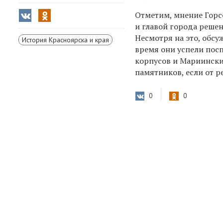
Отметим, мнение Горс
и главой города реше
Несмотря на это, обсу
История Красноярска и края
время они успели посп
корпусов и Мариинских
памятников, если от р
0
0