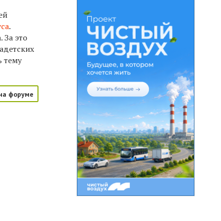
ей
уса
.
 За это
кадетских
ь тему
на форуме