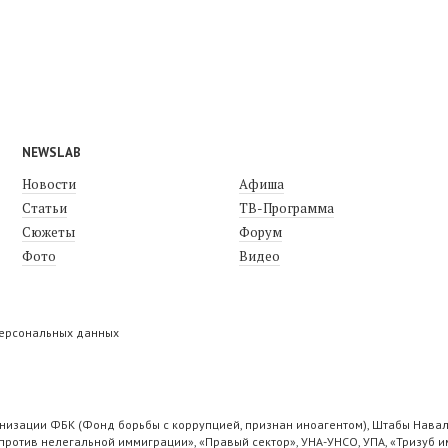
NEWSLAB
Новости
Афиша
Статьи
ТВ-Программа
Сюжеты
Форум
Фото
Видео
персональных данных
низации ФБК (Фонд борьбы с коррупцией, признан иноагентом), Штабы Навал
ротив нелегальной иммиграции», «Правый сектор», УНА-УНСО, УПА, «Тризуб и