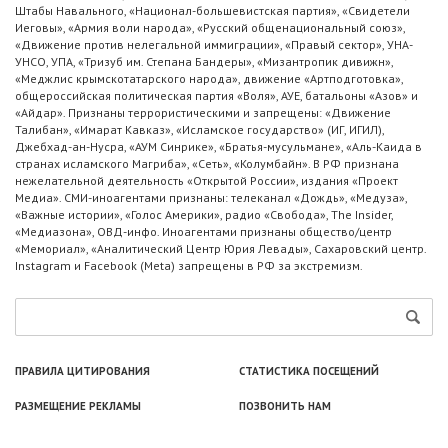
Штабы Навального, «Национал-большевистская партия», «Свидетели
Иеговы», «Армия воли народа», «Русский общенациональный союз»,
«Движение против нелегальной иммиграции», «Правый сектор», УНА-
УНСО, УПА, «Тризуб им. Степана Бандеры», «Мизантропик дивижн»,
«Меджлис крымскотатарского народа», движение «Артподготовка»,
общероссийская политическая партия «Воля», АУЕ, батальоны «Азов» и
«Айдар». Признаны террористическими и запрещены: «Движение
Талибан», «Имарат Кавказ», «Исламское государство» (ИГ, ИГИЛ),
Джебхад-ан-Нусра, «АУМ Синрике», «Братья-мусульмане», «Аль-Каида в
странах исламского Магриба», «Сеть», «Колумбайн». В РФ признана
нежелательной деятельность «Открытой России», издания «Проект
Медиа». СМИ-иноагентами признаны: телеканал «Дождь», «Медуза»,
«Важные истории», «Голос Америки», радио «Свобода», The Insider,
«Медиазона», ОВД-инфо. Иноагентами признаны общество/центр
«Мемориал», «Аналитический Центр Юрия Левады», Сахаровский центр.
Instagram и Facebook (Metа) запрещены в РФ за экстремизм.
ПРАВИЛА ЦИТИРОВАНИЯ
СТАТИСТИКА ПОСЕЩЕНИЙ
РАЗМЕЩЕНИЕ РЕКЛАМЫ
ПОЗВОНИТЬ НАМ