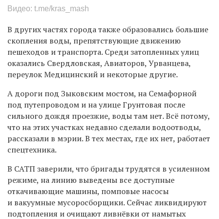
Видео: t.me/kras_mash
В других частях города также образовались большие
скопления воды, препятствующие движению
пешеходов и транспорта. Среди затопленных улиц
оказались Свердловская, Авиаторов, Урванцева,
переулок Медицинский и некоторые другие.
А дороги под Зыковским мостом, на Семафорной
под путепроводом и на улице Грунтовая после
сильного дождя проезжие, воды там нет. Всё потому,
что на этих участках недавно сделали водоотводы,
рассказали в мэрии. В тех местах, где их нет, работает
спецтехника.
В САТП заверили, что бригады трудятся в усиленном
режиме, на линию выведены все доступные
откачивающие машины, помповые насосы
и вакуумные мусоросборщики. Сейчас ликвидируют
подтопления и очищают ливнёвки
от намытых