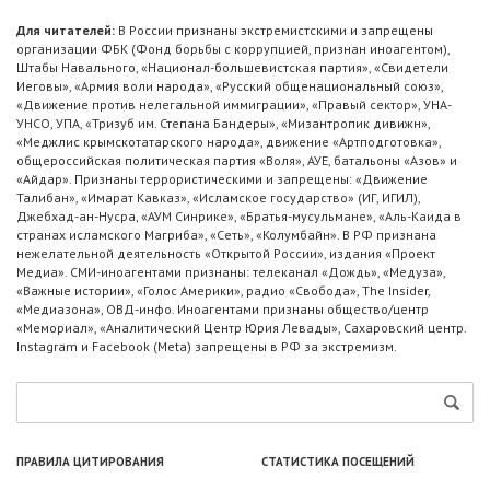
Для читателей:
В России признаны экстремистскими и запрещены
организации ФБК (Фонд борьбы с коррупцией, признан иноагентом),
Штабы Навального, «Национал-большевистская партия», «Свидетели
Иеговы», «Армия воли народа», «Русский общенациональный союз»,
«Движение против нелегальной иммиграции», «Правый сектор», УНА-
УНСО, УПА, «Тризуб им. Степана Бандеры», «Мизантропик дивижн»,
«Меджлис крымскотатарского народа», движение «Артподготовка»,
общероссийская политическая партия «Воля», АУЕ, батальоны «Азов» и
«Айдар». Признаны террористическими и запрещены: «Движение
Талибан», «Имарат Кавказ», «Исламское государство» (ИГ, ИГИЛ),
Джебхад-ан-Нусра, «АУМ Синрике», «Братья-мусульмане», «Аль-Каида в
странах исламского Магриба», «Сеть», «Колумбайн». В РФ признана
нежелательной деятельность «Открытой России», издания «Проект
Медиа». СМИ-иноагентами признаны: телеканал «Дождь», «Медуза»,
«Важные истории», «Голос Америки», радио «Свобода», The Insider,
«Медиазона», ОВД-инфо. Иноагентами признаны общество/центр
«Мемориал», «Аналитический Центр Юрия Левады», Сахаровский центр.
Instagram и Facebook (Metа) запрещены в РФ за экстремизм.
ПРАВИЛА ЦИТИРОВАНИЯ
СТАТИСТИКА ПОСЕЩЕНИЙ