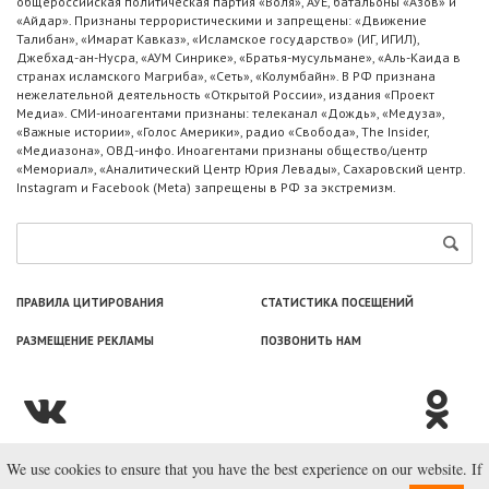
общероссийская политическая партия «Воля», АУЕ, батальоны «Азов» и
«Айдар». Признаны террористическими и запрещены: «Движение
Талибан», «Имарат Кавказ», «Исламское государство» (ИГ, ИГИЛ),
Джебхад-ан-Нусра, «АУМ Синрике», «Братья-мусульмане», «Аль-Каида в
странах исламского Магриба», «Сеть», «Колумбайн». В РФ признана
нежелательной деятельность «Открытой России», издания «Проект
Медиа». СМИ-иноагентами признаны: телеканал «Дождь», «Медуза»,
«Важные истории», «Голос Америки», радио «Свобода», The Insider,
«Медиазона», ОВД-инфо. Иноагентами признаны общество/центр
«Мемориал», «Аналитический Центр Юрия Левады», Сахаровский центр.
Instagram и Facebook (Metа) запрещены в РФ за экстремизм.
ПРАВИЛА ЦИТИРОВАНИЯ
СТАТИСТИКА ПОСЕЩЕНИЙ
РАЗМЕЩЕНИЕ РЕКЛАМЫ
ПОЗВОНИТЬ НАМ
We use cookies to ensure that you have the best experience on our website. If
© ООО «Лаборатория Новоcтей», 2003—2026.