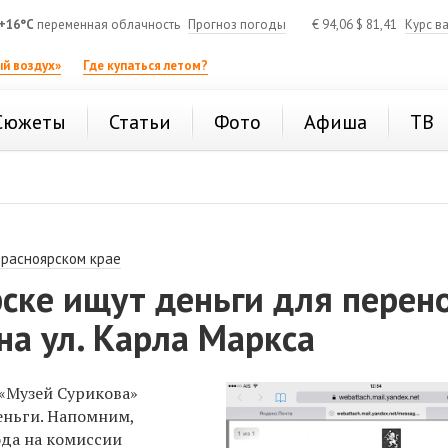
+16°C
переменная облачность
Прогноз погоды
€
94,06
$
81,41
Курс в
й воздух»
Где купаться летом?
Сюжеты
Статьи
Фото
Афиша
ТВ
Красноярском крае
ске ищут деньги для перен
на ул. Карла Маркса
 «Музей Сурикова»
еньги. Напомним,
ода на комиссии