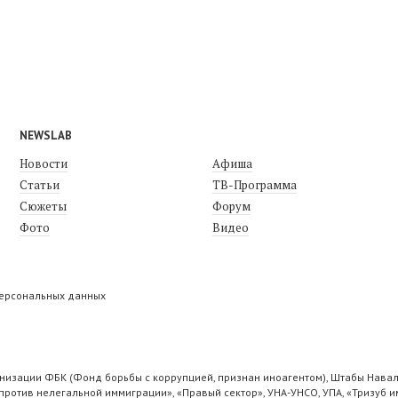
NEWSLAB
Новости
Афиша
Статьи
ТВ-Программа
Сюжеты
Форум
Фото
Видео
персональных данных
низации ФБК (Фонд борьбы с коррупцией, признан иноагентом), Штабы Навал
ротив нелегальной иммиграции», «Правый сектор», УНА-УНСО, УПА, «Тризуб и