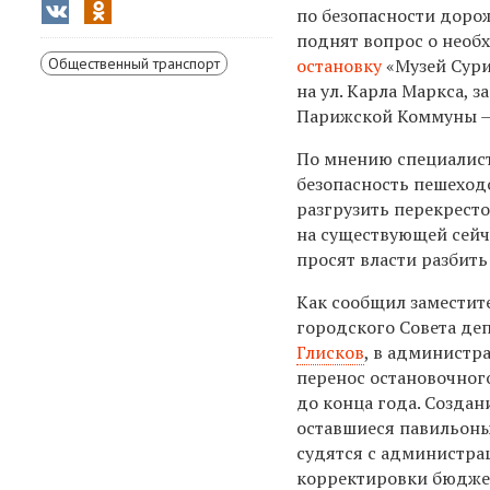
по безопасности доро
поднят вопрос о нео
Общественный транспорт
остановку
«Музей Сури
на ул. Карла Маркса, за
Парижской Коммуны —
По мнению специалист
безопасность пешеход
разгрузить перекресто
на существующей сейч
просят власти разбить
Как сообщил заместит
городского Совета де
Глисков
, в администра
перенос остановочног
до конца года. Созда
оставшиеся павильоны
судятся с администра
корректировки бюдже