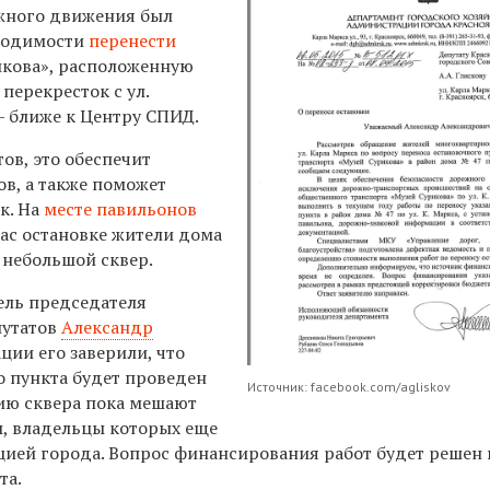
жного движения был
бходимости
перенести
кова», расположенную
 перекресток с ул.
 ближе к Центру СПИД.
ов, это обеспечит
ов, а также поможет
к. На
месте павильонов
ас остановке жители дома
 небольшой сквер.
ель председателя
путатов
Александр
ции его заверили, что
о пункта будет проведен
Источник: facebook.com/agliskov
нию сквера пока мешают
, владельцы которых еще
цией города. Вопрос финансирования работ будет решен 
та.