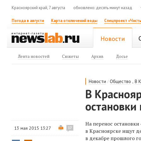
Красноярский край, 7 августа
обновлено: десять минут назад
Погода в августе
Карта отключений воды
Спецпроект «Чисты
Новости
Лента новостей
Сюжеты
Архив
Досье
/
,
Новости
Общество
В 
В Краснояр
остановки 
На перенос остановки
13 мая 2015 13:27
17
в Красноярске ищут д
в декабре прошлого г