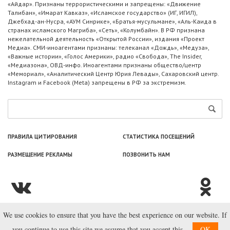
«Айдар». Признаны террористическими и запрещены: «Движение
Талибан», «Имарат Кавказ», «Исламское государство» (ИГ, ИГИЛ),
Джебхад-ан-Нусра, «АУМ Синрике», «Братья-мусульмане», «Аль-Каида в
странах исламского Магриба», «Сеть», «Колумбайн». В РФ признана
нежелательной деятельность «Открытой России», издания «Проект
Медиа». СМИ-иноагентами признаны: телеканал «Дождь», «Медуза»,
«Важные истории», «Голос Америки», радио «Свобода», The Insider,
«Медиазона», ОВД-инфо. Иноагентами признаны общество/центр
«Мемориал», «Аналитический Центр Юрия Левады», Сахаровский центр.
Instagram и Facebook (Metа) запрещены в РФ за экстремизм.
ПРАВИЛА ЦИТИРОВАНИЯ
СТАТИСТИКА ПОСЕЩЕНИЙ
РАЗМЕЩЕНИЕ РЕКЛАМЫ
ПОЗВОНИТЬ НАМ
We use cookies to ensure that you have the best experience on our website. If
© ООО «Лаборатория Новоcтей», 2003—2026.
you continue to use this site we assume that you accept this.
OK