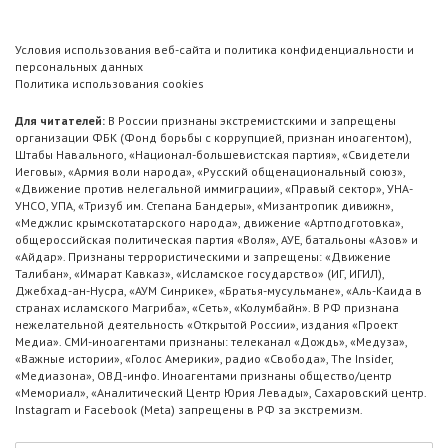
Условия использования веб-сайта и политика конфиденциальности и
персональных данных
Политика использования cookies
Для читателей:
В России признаны экстремистскими и запрещены
организации ФБК (Фонд борьбы с коррупцией, признан иноагентом),
Штабы Навального, «Национал-большевистская партия», «Свидетели
Иеговы», «Армия воли народа», «Русский общенациональный союз»,
«Движение против нелегальной иммиграции», «Правый сектор», УНА-
УНСО, УПА, «Тризуб им. Степана Бандеры», «Мизантропик дивижн»,
«Меджлис крымскотатарского народа», движение «Артподготовка»,
общероссийская политическая партия «Воля», АУЕ, батальоны «Азов» и
«Айдар». Признаны террористическими и запрещены: «Движение
Талибан», «Имарат Кавказ», «Исламское государство» (ИГ, ИГИЛ),
Джебхад-ан-Нусра, «АУМ Синрике», «Братья-мусульмане», «Аль-Каида в
странах исламского Магриба», «Сеть», «Колумбайн». В РФ признана
нежелательной деятельность «Открытой России», издания «Проект
Медиа». СМИ-иноагентами признаны: телеканал «Дождь», «Медуза»,
«Важные истории», «Голос Америки», радио «Свобода», The Insider,
«Медиазона», ОВД-инфо. Иноагентами признаны общество/центр
«Мемориал», «Аналитический Центр Юрия Левады», Сахаровский центр.
Instagram и Facebook (Metа) запрещены в РФ за экстремизм.