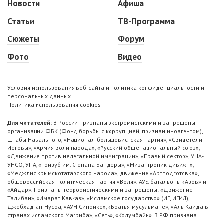
Новости
Афиша
Статьи
ТВ-Программа
Сюжеты
Форум
Фото
Видео
Условия использования веб-сайта и политика конфиденциальности и
персональных данных
Политика использования cookies
Для читателей:
В России признаны экстремистскими и запрещены
организации ФБК (Фонд борьбы с коррупцией, признан иноагентом),
Штабы Навального, «Национал-большевистская партия», «Свидетели
Иеговы», «Армия воли народа», «Русский общенациональный союз»,
«Движение против нелегальной иммиграции», «Правый сектор», УНА-
УНСО, УПА, «Тризуб им. Степана Бандеры», «Мизантропик дивижн»,
«Меджлис крымскотатарского народа», движение «Артподготовка»,
общероссийская политическая партия «Воля», АУЕ, батальоны «Азов» и
«Айдар». Признаны террористическими и запрещены: «Движение
Талибан», «Имарат Кавказ», «Исламское государство» (ИГ, ИГИЛ),
Джебхад-ан-Нусра, «АУМ Синрике», «Братья-мусульмане», «Аль-Каида в
странах исламского Магриба», «Сеть», «Колумбайн». В РФ признана