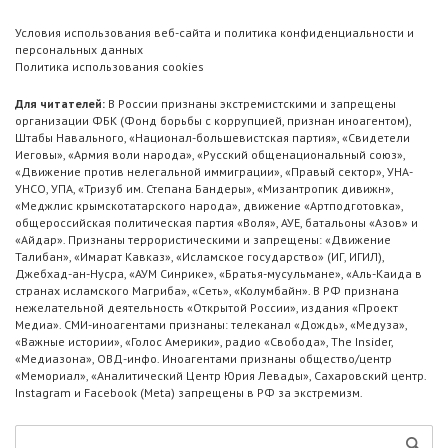
Условия использования веб-сайта и политика конфиденциальности и
персональных данных
Политика использования cookies
Для читателей:
В России признаны экстремистскими и запрещены
организации ФБК (Фонд борьбы с коррупцией, признан иноагентом),
Штабы Навального, «Национал-большевистская партия», «Свидетели
Иеговы», «Армия воли народа», «Русский общенациональный союз»,
«Движение против нелегальной иммиграции», «Правый сектор», УНА-
УНСО, УПА, «Тризуб им. Степана Бандеры», «Мизантропик дивижн»,
«Меджлис крымскотатарского народа», движение «Артподготовка»,
общероссийская политическая партия «Воля», АУЕ, батальоны «Азов» и
«Айдар». Признаны террористическими и запрещены: «Движение
Талибан», «Имарат Кавказ», «Исламское государство» (ИГ, ИГИЛ),
Джебхад-ан-Нусра, «АУМ Синрике», «Братья-мусульмане», «Аль-Каида в
странах исламского Магриба», «Сеть», «Колумбайн». В РФ признана
нежелательной деятельность «Открытой России», издания «Проект
Медиа». СМИ-иноагентами признаны: телеканал «Дождь», «Медуза»,
«Важные истории», «Голос Америки», радио «Свобода», The Insider,
«Медиазона», ОВД-инфо. Иноагентами признаны общество/центр
«Мемориал», «Аналитический Центр Юрия Левады», Сахаровский центр.
Instagram и Facebook (Metа) запрещены в РФ за экстремизм.