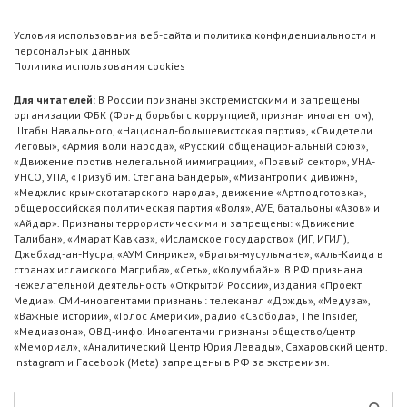
Условия использования веб-сайта и политика конфиденциальности и
персональных данных
Политика использования cookies
Для читателей:
В России признаны экстремистскими и запрещены
организации ФБК (Фонд борьбы с коррупцией, признан иноагентом),
Штабы Навального, «Национал-большевистская партия», «Свидетели
Иеговы», «Армия воли народа», «Русский общенациональный союз»,
«Движение против нелегальной иммиграции», «Правый сектор», УНА-
УНСО, УПА, «Тризуб им. Степана Бандеры», «Мизантропик дивижн»,
«Меджлис крымскотатарского народа», движение «Артподготовка»,
общероссийская политическая партия «Воля», АУЕ, батальоны «Азов» и
«Айдар». Признаны террористическими и запрещены: «Движение
Талибан», «Имарат Кавказ», «Исламское государство» (ИГ, ИГИЛ),
Джебхад-ан-Нусра, «АУМ Синрике», «Братья-мусульмане», «Аль-Каида в
странах исламского Магриба», «Сеть», «Колумбайн». В РФ признана
нежелательной деятельность «Открытой России», издания «Проект
Медиа». СМИ-иноагентами признаны: телеканал «Дождь», «Медуза»,
«Важные истории», «Голос Америки», радио «Свобода», The Insider,
«Медиазона», ОВД-инфо. Иноагентами признаны общество/центр
«Мемориал», «Аналитический Центр Юрия Левады», Сахаровский центр.
Instagram и Facebook (Metа) запрещены в РФ за экстремизм.