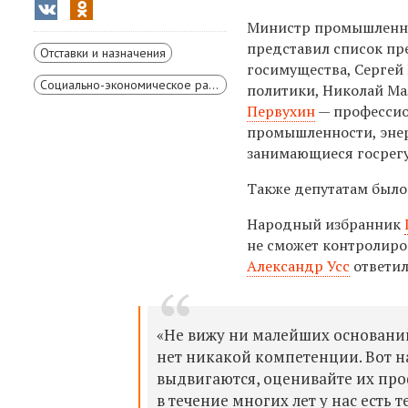
Министр промышленно
представил список пр
Отставки и назначения
госимущества, Сергей
Социально-экономическое развитие Красноярского края
политики, Николай Ма
Первухин
— профессио
промышленности, энер
занимающиеся госрегу
Также депутатам было
Народный избранник
не сможет контролиро
Александр Усс
ответил
«Не вижу ни малейших оснований
нет никакой компетенции. Вот н
выдвигаются, оценивайте их про
в течение многих лет у нас есть