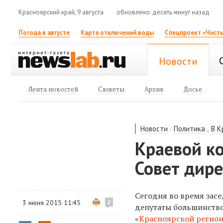
Красноярский край, 9 августа
обновлено: десять минут назад
Погода в августе
Карта отключений воды
Спецпроект «Чисты
Новости
Лента новостей
Сюжеты
Архив
Досье
/
,
Новости
Политика
В К
Краевой к
Совет дир
Сегодня во время зас
3 июня 2015 11:45
2
депутаты большинство
«
Красноярской регион