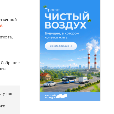
ственной
ей
торга,
 Собрание
нта
 у нас
го,