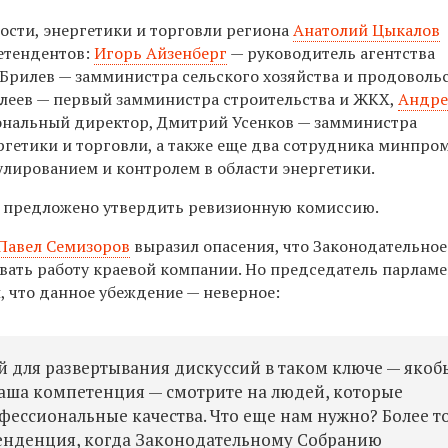
сти, энергетики и торговли региона
Анатолий Цыкалов
етендентов:
Игорь Айзенберг
— руководитель агентства
 Брилев — замминистра сельского хозяйства и продоволь
леев — первый замминистра строительства и ЖКХ,
Андр
нальный директор, Дмитрий Усенков — замминистра
гетики и торговли, а также еще два сотрудника минпром
лированием и контролем в области энергетики.
 предложено утвердить ревизионную комиссию.
Павел Семизоров
выразил опасения, что Законодательное
вать работу краевой компании. Но председатель парламе
, что данное убеждение — неверное:
 для развертывания дискуссий в таком ключе — якобы
аша компетенция — смотрите на людей, которые
фессиональные качества. Что еще нам нужно? Более то
 тенденция, когда Законодательному Собранию