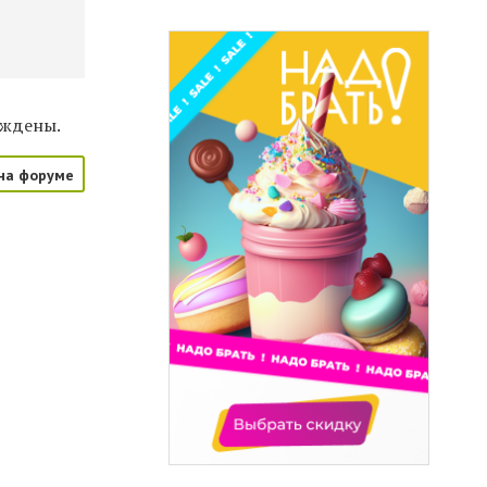
рждены.
на форуме