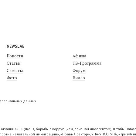
NEWSLAB
Новости
Афиша
Статьи
ТВ-Программа
Сюжеты
Форум
Фото
Видео
персональных данных
низации ФБК (Фонд борьбы с коррупцией, признан иноагентом), Штабы Навал
ротив нелегальной иммиграции», «Правый сектор», УНА-УНСО, УПА, «Тризуб и