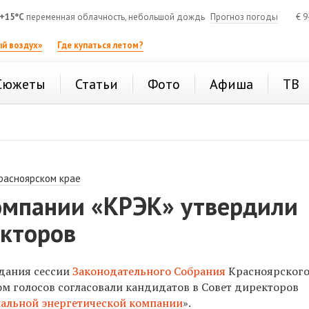
+15°C
переменная облачность, небольшой дождь
Прогноз погоды
€
9
й воздух»
Где купаться летом?
Сюжеты
Статьи
Фото
Афиша
ТВ
расноярском крае
омпании «КРЭК» утвердили
екторов
едания сессии
Законодательного Собрания
Красноярского
м голосов согласовали кандидатов в Совет директоров
альной энергетической компании
».