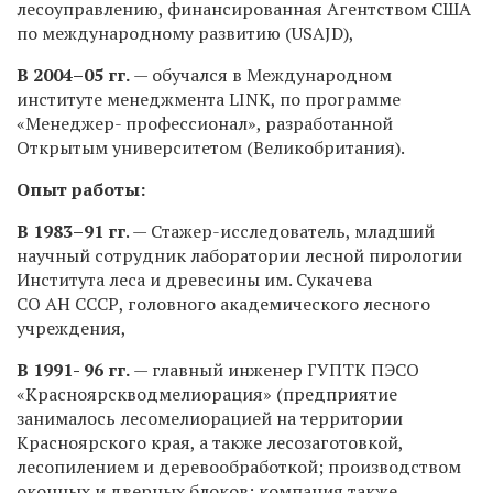
лесоуправлению, финансированная Агентством США
по международному развитию (USAJD),
В
2004–05 гг.
— обучался в Международном
институте менеджмента LINK, по программе
«Менеджер- профессионал», разработанной
Открытым университетом (Великобритания).
Опыт работы:
В
1983–91 гг
. — Стажер-исследователь, младший
научный сотрудник лаборатории лесной пирологии
Института леса и древесины им. Сукачева
СО АН СССР, головного академического лесного
учреждения,
В 1991- 96 гг.
— главный инженер ГУПТК ПЭСО
«Красноярскводмелиорация» (предприятие
занималось лесомелиорацией на территории
Красноярского края, а также лесозаготовкой,
лесопилением и деревообработкой; производством
оконных и дверных блоков; компания также