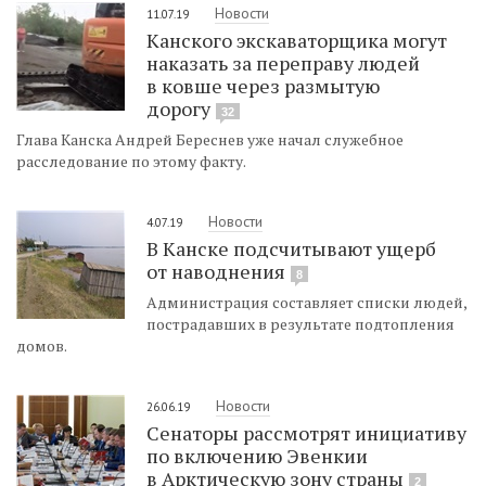
Новости
11.07.19
Канского экскаваторщика могут
наказать за переправу людей
в ковше через размытую
дорогу
32
Глава Канска Андрей Береснев уже начал служебное
расследование по этому факту.
Новости
4.07.19
В Канске подсчитывают ущерб
от наводнения
8
Администрация составляет списки людей,
пострадавших в результате подтопления
домов.
Новости
26.06.19
Сенаторы рассмотрят инициативу
по включению Эвенкии
в Арктическую зону страны
2