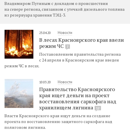
Владимиром Путиным с докладом о происшествии
на севере региона, связанном с утечкой дизельного топлива
из резервуара хранения ТЭЦ-3.
Новости
25.04.20
В лесах Красноярского края ввели
режим ЧС
7
Постановлением правительства региона
с 24 апреля в Красноярском крае введен
режим ЧС в лесах.
Новости
10.03.20
Правительство Красноярского
края ищет деньги на проект
восстановления саркофага над
хранилищем лигнина
12
Власти Красноярского края ищут деньги на создание
проекта по восстановлению защитного саркофага над
полигоном лигнина.