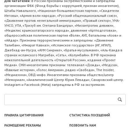
Для читателей:
В России признаны экстремистскими и запрещены
организации ФБК (Фонд борьбы с коррупцией, признан иноагентом),
Штабы Навального, «Национал-большевистская партия», «Свидетели
Иеговы», «Армия воли народа», «Русский общенациональный союз»,
«Движение против нелегальной иммиграции», «Правый сектор», УНА-
УНСО, УПА, «Тризуб им. Степана Бандеры», «Мизантропик дивижн»,
«Меджлис крымскотатарского народа», движение «Артподготовка»,
общероссийская политическая партия «Воля», АУЕ, батальоны «Азов» и
«Айдар». Признаны террористическими и запрещены: «Движение
Талибан», «Имарат Кавказ», «Исламское государство» (ИГ, ИГИЛ),
Джебхад-ан-Нусра, «АУМ Синрике», «Братья-мусульмане», «Аль-Каида в
странах исламского Магриба», «Сеть», «Колумбайн». В РФ признана
нежелательной деятельность «Открытой России», издания «Проект
Медиа». СМИ-иноагентами признаны: телеканал «Дождь», «Медуза»,
«Важные истории», «Голос Америки», радио «Свобода», The Insider,
«Медиазона», ОВД-инфо. Иноагентами признаны общество/центр
«Мемориал», «Аналитический Центр Юрия Левады», Сахаровский центр.
Instagram и Facebook (Metа) запрещены в РФ за экстремизм.
ПРАВИЛА ЦИТИРОВАНИЯ
СТАТИСТИКА ПОСЕЩЕНИЙ
РАЗМЕЩЕНИЕ РЕКЛАМЫ
ПОЗВОНИТЬ НАМ