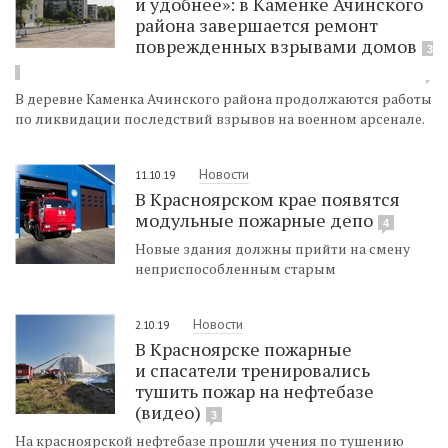
и удобнее»: в Каменке Ачинского
района завершается ремонт
поврежденных взрывами домов
3
В деревне Каменка Ачинского района продолжаются работы
по ликвидации последствий взрывов на военном арсенале.
Новости
11.10.19
В Красноярском крае появятся
модульные пожарные депо
4
Новые здания должны прийти на смену
неприспособленным старым
Новости
2.10.19
В Красноярске пожарные
и спасатели тренировались
тушить пожар на нефтебазе
(видео)
3
На красноярской нефтебазе прошли учения по тушению