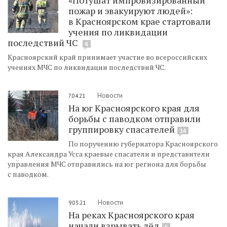
пожар и эвакуируют людей»:
в Красноярском крае стартовали
учения по ликвидации
последствий ЧС
6
Красноярский край принимает участие во всероссийских
учениях МЧС по ликвидации последствий ЧС.
Новости
7.04.21
На юг Красноярского края для
борьбы с паводком отправили
группировку спасателей
14
По поручению губернатора Красноярского
края Александра Усса краевые спасатели и представители
управления МЧС отправились на юг региона для борьбы
с паводком.
Новости
9.03.21
На реках Красноярского края
начали взрывать лёд
5