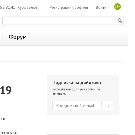
18+
06
$
81,41
Курс валют
Регистрация профиля
Войти
Форум
Подписка на дайджест
419
Рассылка выходит раз в сутки по
вечерам.
тов
е только