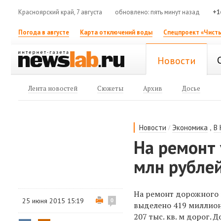
Красноярский край, 7 августа
обновлено: пять минут назад
+1
Погода в августе
Карта отключений воды
Спецпроект «Чисты
Новости
Лента новостей
Сюжеты
Архив
Досье
/
,
Новости
Экономика
В
На ремонт
млн рубле
На ремонт дорожного 
25 июня 2015 15:19
0
выделено 419 миллион
207 тыс. кв. м дорог.