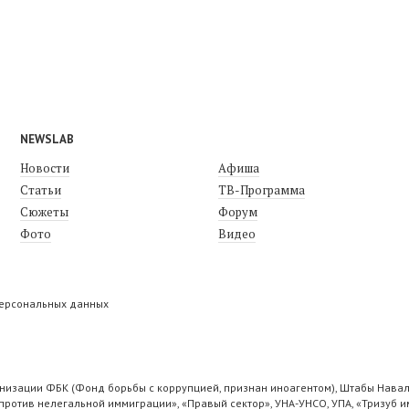
NEWSLAB
Новости
Афиша
Статьи
ТВ-Программа
Сюжеты
Форум
Фото
Видео
персональных данных
низации ФБК (Фонд борьбы с коррупцией, признан иноагентом), Штабы Навал
ротив нелегальной иммиграции», «Правый сектор», УНА-УНСО, УПА, «Тризуб и