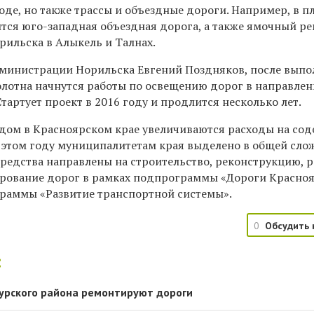
оде, но также трассы и объездные дороги. Например, в п
тся юго-западная объездная дорога, а также ямочный р
рильска в Алыкель и Талнах.
администрации Норильска Евгений Поздняков, после вып
лотна начнутся работы по освещению дорог в направле
Стартует проект в 2016 году и продлится несколько лет.
дом в Красноярском крае увеличиваются расходы на со
 в этом году муниципалитетам края выделено в общей сло
Средства направлены на строительство, реконструкцию, 
рование дорог в рамках подпрограммы «Дороги Красно
раммы «Развитие транспортной системы».
0
Обсудить 
:
журского района ремонтируют дороги