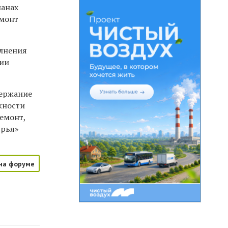
ланах
емонт
олнения
нии
держание
жности
ремонт,
ярья»
на форуме