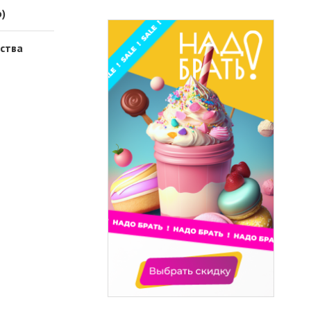
)
рства