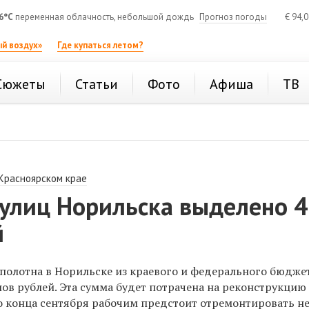
6°C
переменная облачность, небольшой дождь
Прогноз погоды
€
94,
й воздух»
Где купаться летом?
Сюжеты
Статьи
Фото
Афиша
ТВ
 Красноярском крае
 улиц Норильска выделено 
й
полотна в Норильске из краевого и федерального бюдже
ов рублей. Эта сумма будет потрачена на реконструкцию
 До конца сентября рабочим предстоит отремонтировать н