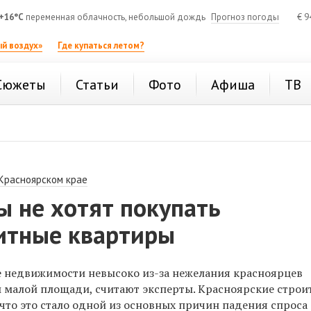
+16°C
переменная облачность, небольшой дождь
Прогноз погоды
€
9
й воздух»
Где купаться летом?
Сюжеты
Статьи
Фото
Афиша
ТВ
 Красноярском крае
ы не хотят покупать
итные квартиры
е недвижимости невысоко из-за нежелания красноярцев
 малой площади, считают эксперты. Красноярские строи
что это стало одной из основных причин падения спроса