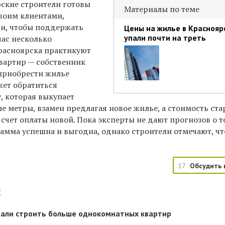
рские строители готовы
Материалы по теме
своим клиентами,
ги, чтобы поддержать
Цены на жилье в Краснояр
упали почти на треть
час несколько
расноярска практикуют
вартир — собственник
приобрести жилье
ет обратиться
, которая выкупает
 метры, взамен предлагая новое жилье, а стоимость ста
счет оплаты новой. Пока эксперты не дают прогнозов о т
амма успешна и выгодна, однако строители отмечают, чт
17
Обсудить 
:
тали строить больше однокомнатных квартир