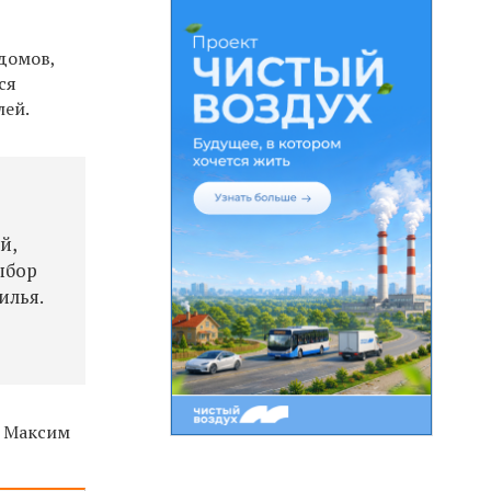
домов,
ся
лей.
т
й,
ыбор
илья.
х Максим