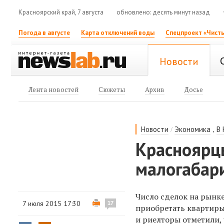
Красноярский край, 7 августа
обновлено: десять минут назад
Погода в августе
Карта отключений воды
Спецпроект «Чисты
Новости
Лента новостей
Сюжеты
Архив
Досье
/
,
Новости
Экономика
В
Красноярц
малогабар
Число сделок на рынк
7 июля 2015 17:30
17
приобретать квартиры
и риелторы отметили, 