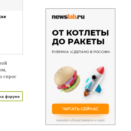
ске
рой
ом,
о спрос
на форуме