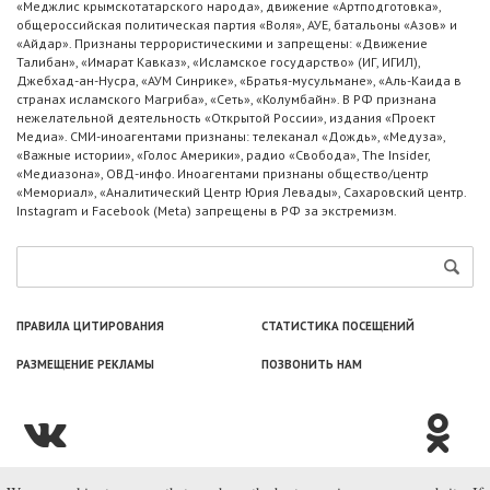
«Меджлис крымскотатарского народа», движение «Артподготовка»,
общероссийская политическая партия «Воля», АУЕ, батальоны «Азов» и
«Айдар». Признаны террористическими и запрещены: «Движение
Талибан», «Имарат Кавказ», «Исламское государство» (ИГ, ИГИЛ),
Джебхад-ан-Нусра, «АУМ Синрике», «Братья-мусульмане», «Аль-Каида в
странах исламского Магриба», «Сеть», «Колумбайн». В РФ признана
нежелательной деятельность «Открытой России», издания «Проект
Медиа». СМИ-иноагентами признаны: телеканал «Дождь», «Медуза»,
«Важные истории», «Голос Америки», радио «Свобода», The Insider,
«Медиазона», ОВД-инфо. Иноагентами признаны общество/центр
«Мемориал», «Аналитический Центр Юрия Левады», Сахаровский центр.
Instagram и Facebook (Metа) запрещены в РФ за экстремизм.
ПРАВИЛА ЦИТИРОВАНИЯ
СТАТИСТИКА ПОСЕЩЕНИЙ
РАЗМЕЩЕНИЕ РЕКЛАМЫ
ПОЗВОНИТЬ НАМ