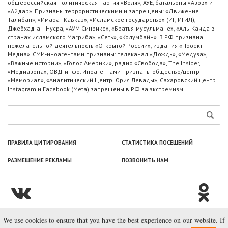
общероссийская политическая партия «Воля», АУЕ, батальоны «Азов» и
«Айдар». Признаны террористическими и запрещены: «Движение
Талибан», «Имарат Кавказ», «Исламское государство» (ИГ, ИГИЛ),
Джебхад-ан-Нусра, «АУМ Синрике», «Братья-мусульмане», «Аль-Каида в
странах исламского Магриба», «Сеть», «Колумбайн». В РФ признана
нежелательной деятельность «Открытой России», издания «Проект
Медиа». СМИ-иноагентами признаны: телеканал «Дождь», «Медуза»,
«Важные истории», «Голос Америки», радио «Свобода», The Insider,
«Медиазона», ОВД-инфо. Иноагентами признаны общество/центр
«Мемориал», «Аналитический Центр Юрия Левады», Сахаровский центр.
Instagram и Facebook (Metа) запрещены в РФ за экстремизм.
ПРАВИЛА ЦИТИРОВАНИЯ
СТАТИСТИКА ПОСЕЩЕНИЙ
РАЗМЕЩЕНИЕ РЕКЛАМЫ
ПОЗВОНИТЬ НАМ
We use cookies to ensure that you have the best experience on our website. If
© ООО «Лаборатория Новоcтей», 2003—2026.