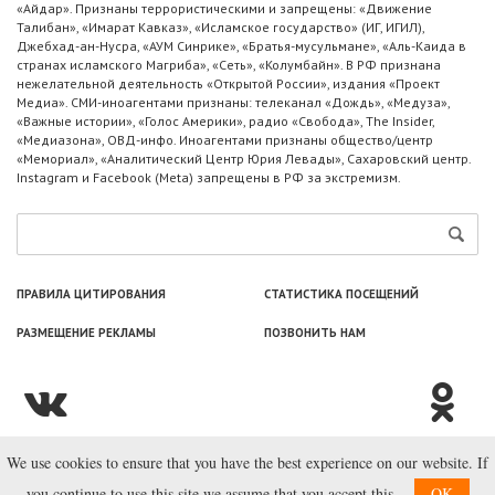
«Айдар». Признаны террористическими и запрещены: «Движение
Талибан», «Имарат Кавказ», «Исламское государство» (ИГ, ИГИЛ),
Джебхад-ан-Нусра, «АУМ Синрике», «Братья-мусульмане», «Аль-Каида в
странах исламского Магриба», «Сеть», «Колумбайн». В РФ признана
нежелательной деятельность «Открытой России», издания «Проект
Медиа». СМИ-иноагентами признаны: телеканал «Дождь», «Медуза»,
«Важные истории», «Голос Америки», радио «Свобода», The Insider,
«Медиазона», ОВД-инфо. Иноагентами признаны общество/центр
«Мемориал», «Аналитический Центр Юрия Левады», Сахаровский центр.
Instagram и Facebook (Metа) запрещены в РФ за экстремизм.
ПРАВИЛА ЦИТИРОВАНИЯ
СТАТИСТИКА ПОСЕЩЕНИЙ
РАЗМЕЩЕНИЕ РЕКЛАМЫ
ПОЗВОНИТЬ НАМ
We use cookies to ensure that you have the best experience on our website. If
© ООО «Лаборатория Новоcтей», 2003—2026.
you continue to use this site we assume that you accept this.
OK