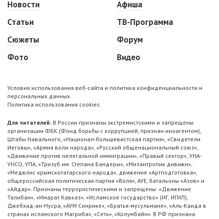
Новости
Афиша
Статьи
ТВ-Программа
Сюжеты
Форум
Фото
Видео
Условия использования веб-сайта и политика конфиденциальности и
персональных данных
Политика использования cookies
Для читателей:
В России признаны экстремистскими и запрещены
организации ФБК (Фонд борьбы с коррупцией, признан иноагентом),
Штабы Навального, «Национал-большевистская партия», «Свидетели
Иеговы», «Армия воли народа», «Русский общенациональный союз»,
«Движение против нелегальной иммиграции», «Правый сектор», УНА-
УНСО, УПА, «Тризуб им. Степана Бандеры», «Мизантропик дивижн»,
«Меджлис крымскотатарского народа», движение «Артподготовка»,
общероссийская политическая партия «Воля», АУЕ, батальоны «Азов» и
«Айдар». Признаны террористическими и запрещены: «Движение
Талибан», «Имарат Кавказ», «Исламское государство» (ИГ, ИГИЛ),
Джебхад-ан-Нусра, «АУМ Синрике», «Братья-мусульмане», «Аль-Каида в
странах исламского Магриба», «Сеть», «Колумбайн». В РФ признана