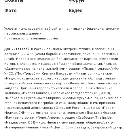
Фото
Видео
Условия использования веб-сайта и политика конфиденциальности и
персональных данных
Политика использования cookies
Для читателей:
В России признаны экстремистскими и запрещены
организации ФБК (Фонд борьбы с коррупцией, признан иноагентом),
Штабы Навального, «Национал-большевистская партия», «Свидетели
Иеговы», «Армия воли народа», «Русский общенациональный союз»,
«Движение против нелегальной иммиграции», «Правый сектор», УНА-
УНСО, УПА, «Тризуб им. Степана Бандеры», «Мизантропик дивижн»,
«Меджлис крымскотатарского народа», движение «Артподготовка»,
общероссийская политическая партия «Воля», АУЕ, батальоны «Азов» и
«Айдар». Признаны террористическими и запрещены: «Движение
Талибан», «Имарат Кавказ», «Исламское государство» (ИГ, ИГИЛ),
Джебхад-ан-Нусра, «АУМ Синрике», «Братья-мусульмане», «Аль-Каида в
странах исламского Магриба», «Сеть», «Колумбайн». В РФ признана
нежелательной деятельность «Открытой России», издания «Проект
Медиа». СМИ-иноагентами признаны: телеканал «Дождь», «Медуза»,
«Важные истории», «Голос Америки», радио «Свобода», The Insider,
«Медиазона», ОВД-инфо. Иноагентами признаны общество/центр
«Мемориал», «Аналитический Центр Юрия Левады», Сахаровский центр.