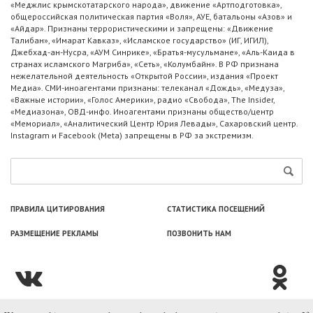
«Меджлис крымскотатарского народа», движение «Артподготовка»,
общероссийская политическая партия «Воля», АУЕ, батальоны «Азов» и
«Айдар». Признаны террористическими и запрещены: «Движение
Талибан», «Имарат Кавказ», «Исламское государство» (ИГ, ИГИЛ),
Джебхад-ан-Нусра, «АУМ Синрике», «Братья-мусульмане», «Аль-Каида в
странах исламского Магриба», «Сеть», «Колумбайн». В РФ признана
нежелательной деятельность «Открытой России», издания «Проект
Медиа». СМИ-иноагентами признаны: телеканал «Дождь», «Медуза»,
«Важные истории», «Голос Америки», радио «Свобода», The Insider,
«Медиазона», ОВД-инфо. Иноагентами признаны общество/центр
«Мемориал», «Аналитический Центр Юрия Левады», Сахаровский центр.
Instagram и Facebook (Metа) запрещены в РФ за экстремизм.
ПРАВИЛА ЦИТИРОВАНИЯ
СТАТИСТИКА ПОСЕЩЕНИЙ
РАЗМЕЩЕНИЕ РЕКЛАМЫ
ПОЗВОНИТЬ НАМ