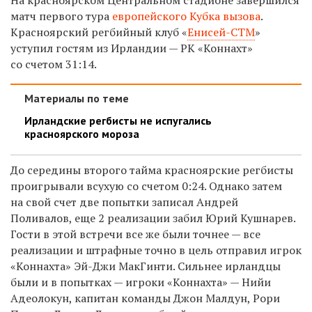
матч первого тура
европейского Кубка вызова
.
Красноярский регбийный клуб «
Енисей-СТМ
»
уступил гостям из Ирландии — РК «Коннахт»
со счетом 31:14.
Материалы по теме
Ирландские регбисты не испугались
красноярского мороза
До середины второго тайма красноярские регбисты
проигрывали всухую со счетом 0:24. Однако затем
на свой счет две попытки записал Андрей
Поливалов, еще 2 реализации забил Юрий Кушнарев.
Гости в этой встречи все же были точнее — все
реализации и штрафные точно в цель отправил игрок
«Коннахта»
Эй-Джи МакГинти. Сильнее ирландцы
были и в попытках — игроки «Коннахта» — Нийи
Адеолокун, капитан команды Джон Малдун, Рори