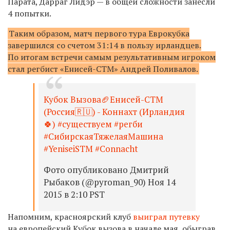
Парата, Дарраг Лидэр — в общей сложности занесли
4 попытки.
Таким образом, матч первого тура Еврокубка
завершился со счетом 31:14 в пользу ирландцев.
По итогам встречи самым результативным игроком
стал регбист «Енисей-СТМ» Андрей Поливалов.
Кубок Вызова🏈Енисей-СТМ
(Россия🇷🇺) - Коннахт (Ирландия
🍀) #существуем #регби
#СибирскаяТяжелаяМашина
#YeniseiSTM #Connacht
Фото опубликовано Дмитрий
Рыбаков (@pyroman_90) Ноя 14
2015 в 2:10 PST
Напомним, красноярский клуб
выиграл путевку
на европейский Кубок вызова в начале мая, обыграв