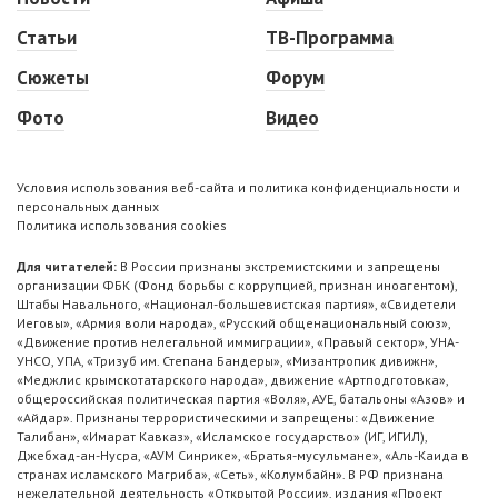
Статьи
ТВ-Программа
Сюжеты
Форум
Фото
Видео
Условия использования веб-сайта и политика конфиденциальности и
персональных данных
Политика использования cookies
Для читателей:
В России признаны экстремистскими и запрещены
организации ФБК (Фонд борьбы с коррупцией, признан иноагентом),
Штабы Навального, «Национал-большевистская партия», «Свидетели
Иеговы», «Армия воли народа», «Русский общенациональный союз»,
«Движение против нелегальной иммиграции», «Правый сектор», УНА-
УНСО, УПА, «Тризуб им. Степана Бандеры», «Мизантропик дивижн»,
«Меджлис крымскотатарского народа», движение «Артподготовка»,
общероссийская политическая партия «Воля», АУЕ, батальоны «Азов» и
«Айдар». Признаны террористическими и запрещены: «Движение
Талибан», «Имарат Кавказ», «Исламское государство» (ИГ, ИГИЛ),
Джебхад-ан-Нусра, «АУМ Синрике», «Братья-мусульмане», «Аль-Каида в
странах исламского Магриба», «Сеть», «Колумбайн». В РФ признана
нежелательной деятельность «Открытой России», издания «Проект