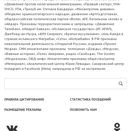
«Движение против нелегальной иммиграции», «Правый сектор», УНА-
УНСО, УПА, «Тризуб им. Степана Бандеры», «Мизантропик дивижн»,
«Меджлис крымскотатарского народа», движение «Артподготовка»,
общероссийская политическая партия «Воля», АУЕ, батальоны «Азов» и
«Айдар». Признаны террористическими и запрещены: «Движение
Талибан», «Имарат Кавказ», «Исламское государство» (ИГ, ИГИЛ),
Джебхад-ан-Нусра, «АУМ Синрике», «Братья-мусульмане», «Аль-Каида в
странах исламского Магриба», «Сеть», «Колумбайн». В РФ признана
нежелательной деятельность «Открытой России», издания «Проект
Медиа». СМИ-иноагентами признаны: телеканал «Дождь», «Медуза»,
«Важные истории», «Голос Америки», радио «Свобода», The Insider,
«Медиазона», ОВД-инфо. Иноагентами признаны общество/центр
«Мемориал», «Аналитический Центр Юрия Левады», Сахаровский центр.
Instagram и Facebook (Metа) запрещены в РФ за экстремизм.
ПРАВИЛА ЦИТИРОВАНИЯ
СТАТИСТИКА ПОСЕЩЕНИЙ
РАЗМЕЩЕНИЕ РЕКЛАМЫ
ПОЗВОНИТЬ НАМ