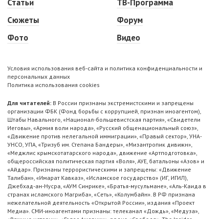
Статьи
ТВ-Программа
Сюжеты
Форум
Фото
Видео
Условия использования веб-сайта и политика конфиденциальности и
персональных данных
Политика использования cookies
Для читателей:
В России признаны экстремистскими и запрещены
организации ФБК (Фонд борьбы с коррупцией, признан иноагентом),
Штабы Навального, «Национал-большевистская партия», «Свидетели
Иеговы», «Армия воли народа», «Русский общенациональный союз»,
«Движение против нелегальной иммиграции», «Правый сектор», УНА-
УНСО, УПА, «Тризуб им. Степана Бандеры», «Мизантропик дивижн»,
«Меджлис крымскотатарского народа», движение «Артподготовка»,
общероссийская политическая партия «Воля», АУЕ, батальоны «Азов» и
«Айдар». Признаны террористическими и запрещены: «Движение
Талибан», «Имарат Кавказ», «Исламское государство» (ИГ, ИГИЛ),
Джебхад-ан-Нусра, «АУМ Синрике», «Братья-мусульмане», «Аль-Каида в
странах исламского Магриба», «Сеть», «Колумбайн». В РФ признана
нежелательной деятельность «Открытой России», издания «Проект
Медиа». СМИ-иноагентами признаны: телеканал «Дождь», «Медуза»,