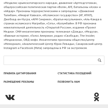
«Меджлис крымскотатарского народа», движение «Артподготовка»,
общероссийская политическая партия «Воля», АУЕ, батальоны «Азов» и
«Айдар». Признаны террористическими и запрещены: «Движение
Талибан», «Имарат Кавказ», «Исламское государство» (ИГ, ИГИЛ),
Джебхад-ан-Нусра, «АУМ Синрике», «Братья-мусульмане», «Аль-Каида в
странах исламского Магриба», «Сеть», «Колумбайн». В РФ признана
нежелательной деятельность «Открытой России», издания «Проект
Медиа». СМИ-иноагентами признаны: телеканал «Дождь», «Медуза»,
«Важные истории», «Голос Америки», радио «Свобода», The Insider,
«Медиазона», ОВД-инфо. Иноагентами признаны общество/центр
«Мемориал», «Аналитический Центр Юрия Левады», Сахаровский центр.
Instagram и Facebook (Metа) запрещены в РФ за экстремизм.
ПРАВИЛА ЦИТИРОВАНИЯ
СТАТИСТИКА ПОСЕЩЕНИЙ
РАЗМЕЩЕНИЕ РЕКЛАМЫ
ПОЗВОНИТЬ НАМ