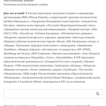
персональных данных
Политика использования cookies
Для читателей:
В России признаны экстремистскими и запрещены
организации ФБК (Фонд борьбы с коррупцией, признан иноагентом),
Штабы Навального, «Национал-большевистская партия», «Свидетели
Иеговы», «Армия воли народа», «Русский общенациональный союз»,
«Движение против нелегальной иммиграции», «Правый сектор», УНА-
УНСО, УПА, «Тризуб им. Степана Бандеры», «Мизантропик дивижн»,
«Меджлис крымскотатарского народа», движение «Артподготовка»,
общероссийская политическая партия «Воля», АУЕ, батальоны «Азов» и
«Айдар». Признаны террористическими и запрещены: «Движение
Талибан», «Имарат Кавказ», «Исламское государство» (ИГ, ИГИЛ),
Джебхад-ан-Нусра, «АУМ Синрике», «Братья-мусульмане», «Аль-Каида в
странах исламского Магриба», «Сеть», «Колумбайн». В РФ признана
нежелательной деятельность «Открытой России», издания «Проект
Медиа». СМИ-иноагентами признаны: телеканал «Дождь», «Медуза»,
«Важные истории», «Голос Америки», радио «Свобода», The Insider,
«Медиазона», ОВД-инфо. Иноагентами признаны общество/центр
«Мемориал», «Аналитический Центр Юрия Левады», Сахаровский центр.
Instagram и Facebook (Metа) запрещены в РФ за экстремизм.