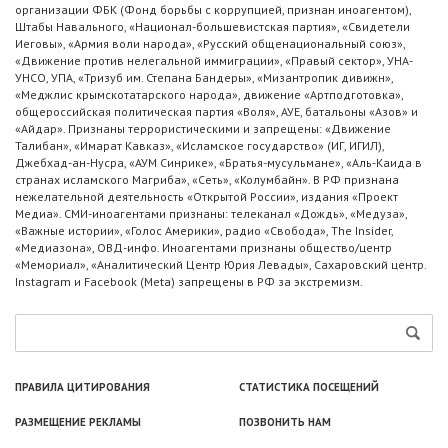
организации ФБК (Фонд борьбы с коррупцией, признан иноагентом),
Штабы Навального, «Национал-большевистская партия», «Свидетели
Иеговы», «Армия воли народа», «Русский общенациональный союз»,
«Движение против нелегальной иммиграции», «Правый сектор», УНА-
УНСО, УПА, «Тризуб им. Степана Бандеры», «Мизантропик дивижн»,
«Меджлис крымскотатарского народа», движение «Артподготовка»,
общероссийская политическая партия «Воля», АУЕ, батальоны «Азов» и
«Айдар». Признаны террористическими и запрещены: «Движение
Талибан», «Имарат Кавказ», «Исламское государство» (ИГ, ИГИЛ),
Джебхад-ан-Нусра, «АУМ Синрике», «Братья-мусульмане», «Аль-Каида в
странах исламского Магриба», «Сеть», «Колумбайн». В РФ признана
нежелательной деятельность «Открытой России», издания «Проект
Медиа». СМИ-иноагентами признаны: телеканал «Дождь», «Медуза»,
«Важные истории», «Голос Америки», радио «Свобода», The Insider,
«Медиазона», ОВД-инфо. Иноагентами признаны общество/центр
«Мемориал», «Аналитический Центр Юрия Левады», Сахаровский центр.
Instagram и Facebook (Metа) запрещены в РФ за экстремизм.
ПРАВИЛА ЦИТИРОВАНИЯ
СТАТИСТИКА ПОСЕЩЕНИЙ
РАЗМЕЩЕНИЕ РЕКЛАМЫ
ПОЗВОНИТЬ НАМ