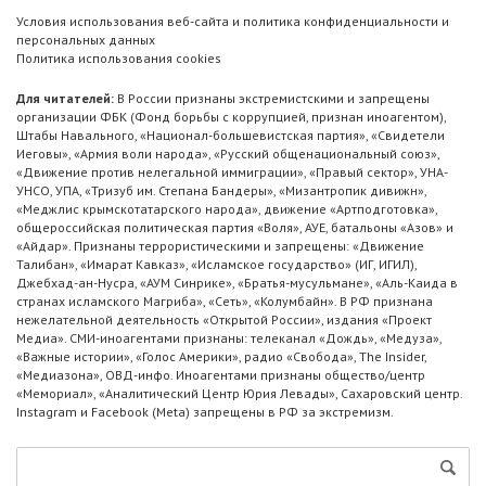
Условия использования веб-сайта и политика конфиденциальности и
персональных данных
Политика использования cookies
Для читателей:
В России признаны экстремистскими и запрещены
организации ФБК (Фонд борьбы с коррупцией, признан иноагентом),
Штабы Навального, «Национал-большевистская партия», «Свидетели
Иеговы», «Армия воли народа», «Русский общенациональный союз»,
«Движение против нелегальной иммиграции», «Правый сектор», УНА-
УНСО, УПА, «Тризуб им. Степана Бандеры», «Мизантропик дивижн»,
«Меджлис крымскотатарского народа», движение «Артподготовка»,
общероссийская политическая партия «Воля», АУЕ, батальоны «Азов» и
«Айдар». Признаны террористическими и запрещены: «Движение
Талибан», «Имарат Кавказ», «Исламское государство» (ИГ, ИГИЛ),
Джебхад-ан-Нусра, «АУМ Синрике», «Братья-мусульмане», «Аль-Каида в
странах исламского Магриба», «Сеть», «Колумбайн». В РФ признана
нежелательной деятельность «Открытой России», издания «Проект
Медиа». СМИ-иноагентами признаны: телеканал «Дождь», «Медуза»,
«Важные истории», «Голос Америки», радио «Свобода», The Insider,
«Медиазона», ОВД-инфо. Иноагентами признаны общество/центр
«Мемориал», «Аналитический Центр Юрия Левады», Сахаровский центр.
Instagram и Facebook (Metа) запрещены в РФ за экстремизм.