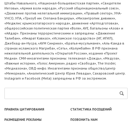
Штабы Навального, «Национал-большевистская партия», «Свидетели
Иеговы», «Армия воли народа», «Русский общенациональный союз»,
«Движение против нелегальной иммиграции», «Правый сектор», УНА-
УНСО, УПА, «Тризуб им. Степана Бандеры», «Мизантропик дивижн»,
«Меджлис крымскотатарского народа», движение «Артподготовка»,
общероссийская политическая партия «Воля», АУЕ, батальоны «Азов» и
«Айдар». Признаны террористическими и запрещены: «Движение
Талибан», «Имарат Кавказ», «Исламское государство» (ИГ, ИГИЛ),
Джебхад-ан-Нусра, «АУМ Синрике», «Братья-мусульмане», «Аль-Каида в
странах исламского Магриба», «Сеть», «Колумбайн». В РФ признана
нежелательной деятельность «Открытой России», издания «Проект
Медиа». СМИ-иноагентами признаны: телеканал «Дождь», «Медуза»,
«Важные истории», «Голос Америки», радио «Свобода», The Insider,
«Медиазона», ОВД-инфо. Иноагентами признаны общество/центр
«Мемориал», «Аналитический Центр Юрия Левады», Сахаровский центр.
Instagram и Facebook (Metа) запрещены в РФ за экстремизм.
ПРАВИЛА ЦИТИРОВАНИЯ
СТАТИСТИКА ПОСЕЩЕНИЙ
РАЗМЕЩЕНИЕ РЕКЛАМЫ
ПОЗВОНИТЬ НАМ