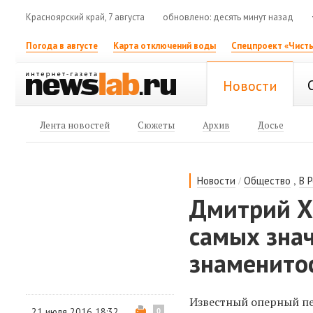
Красноярский край, 7 августа
обновлено: десять минут назад
Погода в августе
Карта отключений воды
Спецпроект «Чисты
Новости
Лента новостей
Сюжеты
Архив
Досье
/
,
Новости
Общество
В 
Дмитрий Х
самых зна
знаменито
Известный оперный пе
21 июля 2016 18:32
0