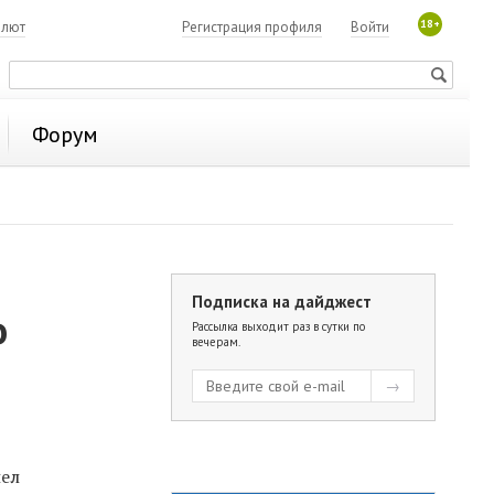
18+
алют
Регистрация профиля
Войти
Форум
Подписка на дайджест
о
Рассылка выходит раз в сутки по
вечерам.
ел