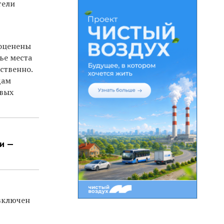
тели
 оценены
ье места
ственно.
дам
овых
и —
включен