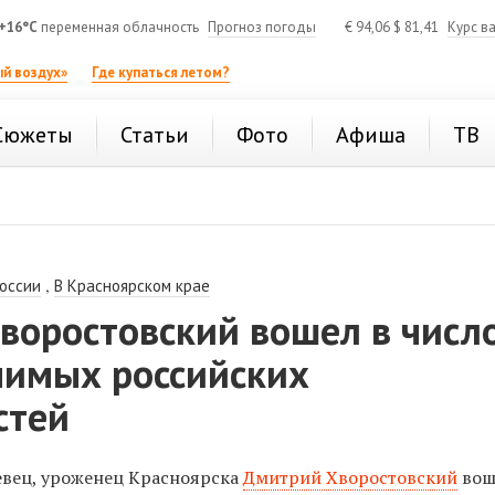
+16°C
переменная облачность
Прогноз погоды
€
94,06
$
81,41
Курс в
й воздух»
Где купаться летом?
Сюжеты
Статьи
Фото
Афиша
ТВ
,
России
В Красноярском крае
воростовский вошел в числ
чимых российских
стей
вец, уроженец Красноярска
Дмитрий Хворостовский
вош