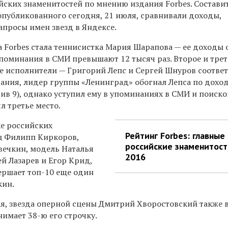
йских знаменитостей по мнению издания Forbes. Состави
 опубликованного сегодня, 21 июля, сравнивали доходы,
апросы имен звезд в Яндексе.
а Forbes стала теннисистка Мария Шарапова — ее доходы
упоминания в СМИ превышают 12 тысяч раз. Второе и трет
 исполнители — Григорий Лепс и Сергей Шнуров соответ
дания, лидер группы «Ленинград» обогнал Лепса по дохо
ив 9), однако уступил ему в упоминаниях в СМИ и поиск
ял третье место.
ке российских
Рейтинг Forbes: главные
ц Филипп Киркоров,
российские знаменитост
вечкин, модель Наталья
2016
й Лазарев и Егор Крид,
ершает топ-10 еще один
кин.
я, звезда оперной сцены Дмитрий Хворостовский также 
нимает 38-ю его строчку.