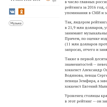
в число главных росси
рейтинга за 2016 год,
упоминания в СМИ и з
Так, лидером рейтинг
Музыка
в 21,9 млн долларов, 
занимают музыкальные
Причем, по оценке из
(11 млн долларов прот
запросах, отчего и зан
Также в первой десят
знаменитостей — певе
хоккеист Александр О
Водянова, певцы Серге
певица Земфира, а зав
хоккеист Евгений Мал
Уроженец столицы кра
в этот рейтинг — он за