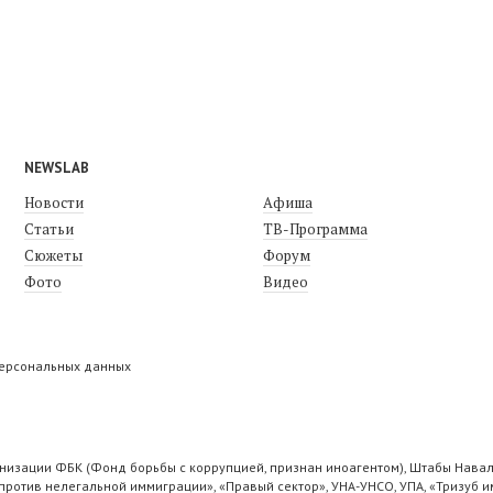
NEWSLAB
Новости
Афиша
Статьи
ТВ-Программа
Сюжеты
Форум
Фото
Видео
персональных данных
низации ФБК (Фонд борьбы с коррупцией, признан иноагентом), Штабы Навал
ротив нелегальной иммиграции», «Правый сектор», УНА-УНСО, УПА, «Тризуб и