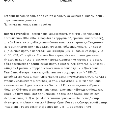
Условия использования веб-сайта и политика конфиденциальности и
персональных данных
Политика использования cookies
Для читателей:
В России признаны экстремистскими и запрещены
организации ФБК (Фонд борьбы с коррупцией, признан иноагентом),
Штабы Навального, «Национал-большевистская партия», «Свидетели
Иеговы», «Армия воли народа», «Русский общенациональный союз»,
«Движение против нелегальной иммиграции», «Правый сектор», УНА-
УНСО, УПА, «Тризуб им. Степана Бандеры», «Мизантропик дивижн»,
«Меджлис крымскотатарского народа», движение «Артподготовка»,
общероссийская политическая партия «Воля», АУЕ, батальоны «Азов» и
«Айдар». Признаны террористическими и запрещены: «Движение
Талибан», «Имарат Кавказ», «Исламское государство» (ИГ, ИГИЛ),
Джебхад-ан-Нусра, «АУМ Синрике», «Братья-мусульмане», «Аль-Каида в
странах исламского Магриба», «Сеть», «Колумбайн». В РФ признана
нежелательной деятельность «Открытой России», издания «Проект
Медиа». СМИ-иноагентами признаны: телеканал «Дождь», «Медуза»,
«Важные истории», «Голос Америки», радио «Свобода», The Insider,
«Медиазона», ОВД-инфо. Иноагентами признаны общество/центр
«Мемориал», «Аналитический Центр Юрия Левады», Сахаровский центр.
Instagram и Facebook (Metа) запрещены в РФ за экстремизм.