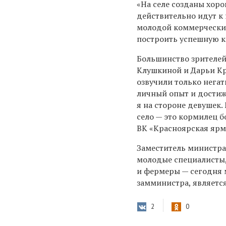
«На селе созданы хор
действительно идут к 
молодой коммерческий
построить успешную к
Большинство зрителей
Клушкиной и Дарьи Кр
озвучили только негат
личный опыт и достиже
я на стороне девушек.
село — это кормилец 
ВК «Красноярская ярм
Заместитель министра
молодые специалисты,
и фермеры — сегодня м
замминистра, являетс
2
0