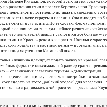
или Наталье Клушкиной, которой всего за три года удало
у по разведению птиц в поселке Березовка под Краснояр
ла с перепелов и постепенно пришла к разведению вось
 сегодня есть даже страусы и павлины. Она выводит по 5
од, не считая других птиц. По ее словам, ферма приносит
орый в основном идет на дальнейшее развитие хозяйства
ет, что покупателей цыплят становится все больше — это
нию птицы в Красноярском крае растет. Наталья стараетс
сельскому хозяйству и местным детям — проводит открыт
й птички» для учеников Маганской школы.
талья Клушкина планирует подать заявку на краевой гр
семейных ферм, где максимальный размер гранта превыш
анах — организация сельского туризма. Администрация
уже выделила женщине участок для постройки питомника
Я хочу сделать из этого „райский уголок“ для населения Б
ы не только я радовалась этой красоте», — рассказала Клу
е от того, что я могу расширяться, расти, покупать н