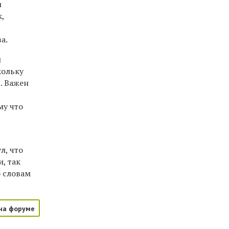
и
к,
,
а.
и
кольку
. Важен
му что
л, что
, так
о словам
на форуме