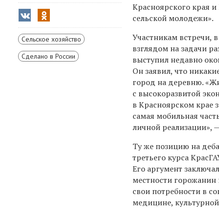
Красноярского края и
сельской молодежи».
Участникам встречи, 
Сельское хозяйство
взглядом на задачи ра
Сделано в России
выступил недавно око
Он заявил, что никак
город на деревню. «Жи
с высокоразвитой экон
в Красноярском крае 
самая мобильная часть
личной реализации», —
Ту же позицию на деба
третьего курса КрасГ
Его аргумент заключал
местности горожанин 
свои потребности в с
медицине, культурной