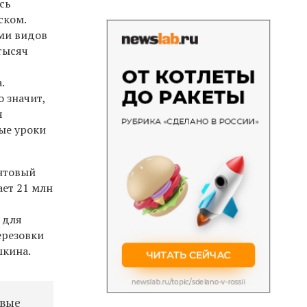
сь
ском.
ми видов
 тысяч
.
 значит,
я
ые уроки
антовый
ает 21 млн
 для
ерезовки
шкина.
овые