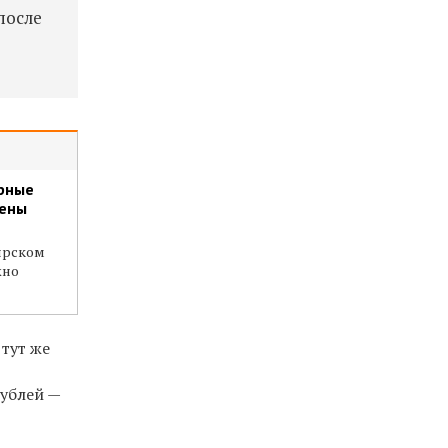
после
арные
лены
ярском
жно
 тут же
рублей —