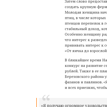
Затем слово предостав
создать крупную ферм
Молодая женщина нача
птиц, в числе которых
птенцов перепелок в г
стабильный доход, кот
Особенно женщину раду
что интерес к разведе
прививать интерес к 
«От яичка до взросло
В ближайшее время На
конкурс на развитие 
рублей. Также в ее пл
Березовского района 
фазанов и павлинов. «
и всех приезжих, чтоб
«Я получаю огромное удовольстви