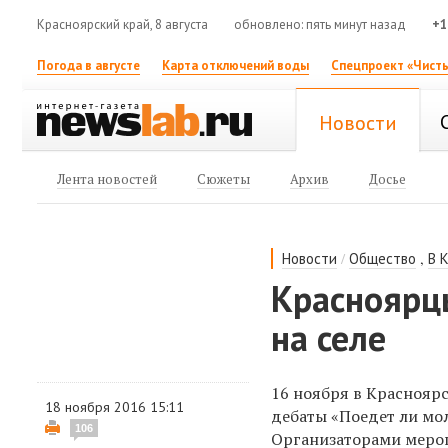
Красноярский край, 8 августа
обновлено: пять минут назад
+1
Погода в августе
Карта отключений воды
Спецпроект «Чисты
Новости
Лента новостей
Сюжеты
Архив
Досье
/
,
Новости
Общество
В 
Красноярц
на селе
16 ноября в Краснояр
18 ноября 2016 15:11
дебаты «Поедет ли мол
106
Организаторами меро