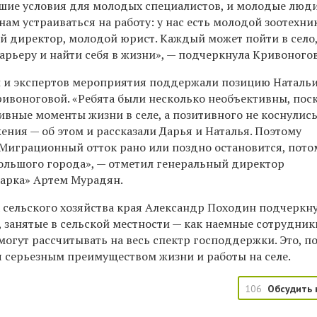
ошие условия для молодых специалистов, и молодые люд
нам устраиваться на работу: у нас есть молодой зоотехни
 директор, молодой юрист. Каждый может пойти в село
арьеру и найти себя в жизни», — подчеркнула Кривоногов
 и экспертов мероприятия поддержали позицию Наталь
ивоноговой. «Ребята были несколько необъективны, пос
ивные моменты жизни в селе, а позитивного не коснулись
ния — об этом и рассказали Дарья и Наталья. Поэтому
 Миграционный отток рано или поздно остановится, пото
большого города», — отметил генеральный директор
арка» Артем Мурадян.
 сельского хозяйства края Александр Походин подчеркну
 занятые в сельской местности — как наемные сотрудники
огут рассчитывать на весь спектр господдержки. Это, п
я серьезным преимуществом жизни и работы на селе.
106
Обсудить 