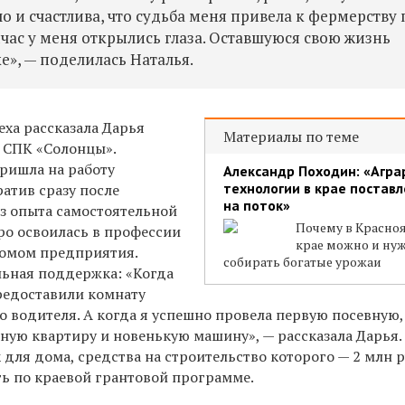
о и счастлива, что судьба меня привела к фермерству 
ейчас у меня открылись глаза. Оставшуюся свою жизнь
е», — поделилась Наталья.
еха рассказала Дарья
Материалы по теме
 СПК «Солонцы».
ришла на работу
Александр Походин: «Агр
технологии в крае постав
атив сразу после
на поток»
ез опыта самостоятельной
Почему в Красно
ро освоилась в профессии
крае можно и ну
номом предприятия.
собирать богатые урожаи
льная поддержка: «Когда
предоставили комнату
 водителя. А когда я успешно провела первую посевную,
ую квартиру и новенькую машину», — рассказала Дарья.
 для дома, средства на строительство которого — 2 млн 
ть по краевой грантовой программе.