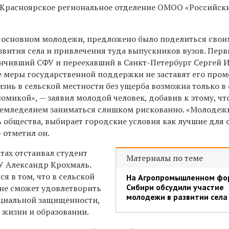
 Красноярское региональное отделение ОМОО «Российск
в основном молодежи, предложено было поделиться свои
звития села и привлечения туда выпускников вузов. Пер
нчивший СФУ и переехавший в Санкт-Петербург Сергей И
ие меры государственной поддержки не заставят его про
знь в сельской местности без ущерба возможна только в 
омикой», — заявил молодой человек, добавив к этому, чт
земледелием заниматься слишком рискованно. «Молодежь
 общества, выбирает городские условия как лучшие для 
 отметил он.
тах отстаивал студент
Материалы по теме
АУ Александр Крохмаль.
ся в том, что в сельской
На Агропромышленном фо
Сибири обсудили участие
не сможет удовлетворить
молодежи в развитии села
оциальной защищенности,
 жизни и образовании.