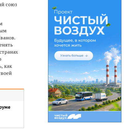
ий союз
м
вым
ванов.
менять
странах
о
, как
своей
руме