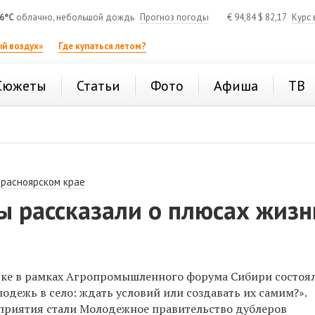
6°C
облачно, небольшой дождь
Прогноз погоды
€
94,84
$
82,17
Курс 
й воздух»
Где купаться летом?
Сюжеты
Статьи
Фото
Афиша
ТВ
Красноярском крае
ы рассказали о плюсах жизн
ске в рамках Агропромышленного форума Сибири состоя
одежь в село: ждать условий или создавать их самим?».
приятия стали Молодежное правительство дублеров