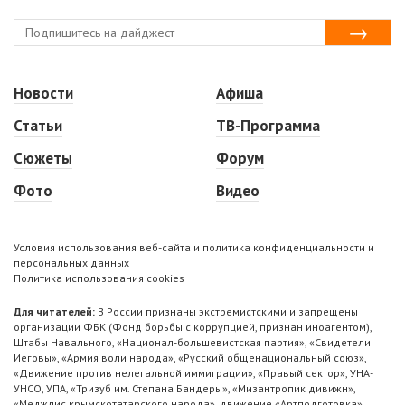
Новости
Афиша
Статьи
ТВ-Программа
Сюжеты
Форум
Фото
Видео
Условия использования веб-сайта и политика конфиденциальности и
персональных данных
Политика использования cookies
Для читателей:
В России признаны экстремистскими и запрещены
организации ФБК (Фонд борьбы с коррупцией, признан иноагентом),
Штабы Навального, «Национал-большевистская партия», «Свидетели
Иеговы», «Армия воли народа», «Русский общенациональный союз»,
«Движение против нелегальной иммиграции», «Правый сектор», УНА-
УНСО, УПА, «Тризуб им. Степана Бандеры», «Мизантропик дивижн»,
«Меджлис крымскотатарского народа», движение «Артподготовка»,