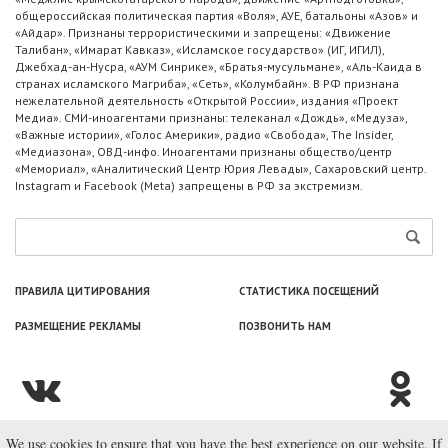
общероссийская политическая партия «Воля», АУЕ, батальоны «Азов» и
«Айдар». Признаны террористическими и запрещены: «Движение
Талибан», «Имарат Кавказ», «Исламское государство» (ИГ, ИГИЛ),
Джебхад-ан-Нусра, «АУМ Синрике», «Братья-мусульмане», «Аль-Каида в
странах исламского Магриба», «Сеть», «Колумбайн». В РФ признана
нежелательной деятельность «Открытой России», издания «Проект
Медиа». СМИ-иноагентами признаны: телеканал «Дождь», «Медуза»,
«Важные истории», «Голос Америки», радио «Свобода», The Insider,
«Медиазона», ОВД-инфо. Иноагентами признаны общество/центр
«Мемориал», «Аналитический Центр Юрия Левады», Сахаровский центр.
Instagram и Facebook (Metа) запрещены в РФ за экстремизм.
ПРАВИЛА ЦИТИРОВАНИЯ
СТАТИСТИКА ПОСЕЩЕНИЙ
РАЗМЕЩЕНИЕ РЕКЛАМЫ
ПОЗВОНИТЬ НАМ
We use cookies to ensure that you have the best experience on our website. If
© ООО «Лаборатория Новоcтей», 2003—2026.