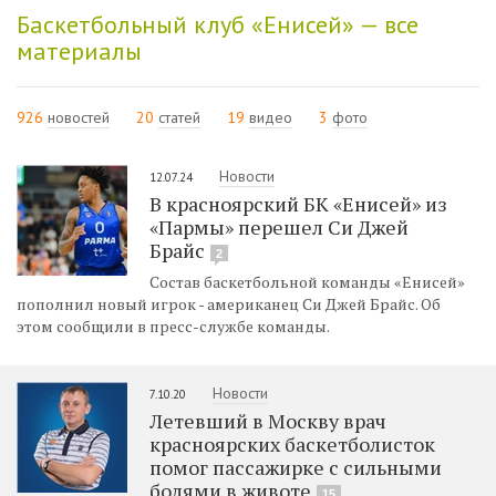
Баскетбольный клуб «Енисей» — все
материалы
926
новостей
20
статей
19
видео
3
фото
Новости
12.07.24
В красноярский БК «Енисей» из
«Пармы» перешел Си Джей
Брайс
2
Состав баскетбольной команды «Енисей»
пополнил новый игрок - американец Си Джей Брайс. Об
этом сообщили в пресс-службе команды.
Новости
7.10.20
Летевший в Москву врач
красноярских баскетболисток
помог пассажирке с сильными
болями в животе
15