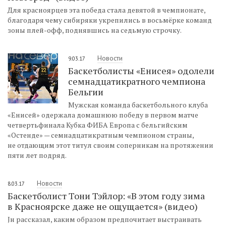
Для красноярцев эта победа стала девятой в чемпионате,
благодаря чему сибиряки укрепились в восьмёрке команд
зоны плей-офф, поднявшись на седьмую строчку.
Новости
9.03.17
Баскетболисты «Енисея» одолели
семнадцатикратного чемпиона
Бельгии
Мужская команда баскетбольного клуба
«Енисей» одержала домашнюю победу в первом матче
четвертьфинала Кубка ФИБА Европа с бельгийским
«Остенде» — семнадцатикратным чемпионом страны,
не отдающим этот титул своим соперникам на протяжении
пяти лет подряд.
Новости
8.03.17
Баскетболист Тони Тэйлор: «В этом году зима
в Красноярске даже не ощущается» (видео)
Jн рассказал, каким образом предпочитает выстраивать