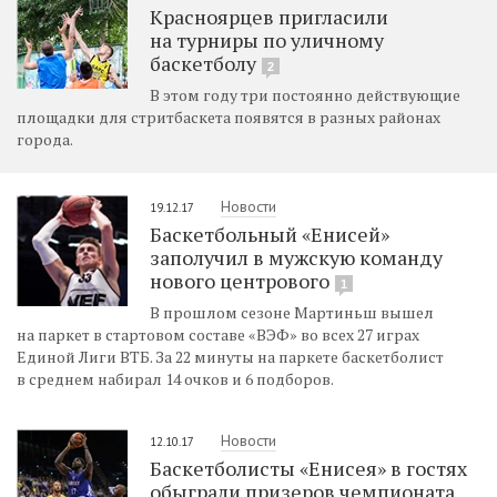
Красноярцев пригласили
на турниры по уличному
баскетболу
2
В этом году три постоянно действующие
площадки для стритбаскета появятся в разных районах
города.
Новости
19.12.17
Баскетбольный «Енисей»
заполучил в мужскую команду
нового центрового
1
В прошлом сезоне Мартиньш вышел
на паркет в стартовом составе «ВЭФ» во всех 27 играх
Единой Лиги ВТБ. За 22 минуты на паркете баскетболист
в среднем набирал 14 очков и 6 подборов.
Новости
12.10.17
Баскетболисты «Енисея» в гостях
обыграли призеров чемпионата