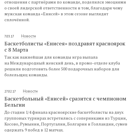
отношения с партнёрами по команде, поделился эмоциями
о своей лидерской ответственности и том, благодаря чему
мужская команда «Енисей» в этом сезоне выглядит
сплочённой.
Новости
7.03.17
Баскетболисты «Енисея» поздравят красноярок
с 8 Марта
Так как важнейшая для команды игра выпала
на Международный женский день, в промо-отделе клуба
решили подготовить более 500 подарочных наборов для
болельщиц команды.
Новости
27.02.17
Баскетбольный «Енисей» сразится с чемпионом
Бельгии
До стадии 1/4 финала красноярские баскетболисты на двух
групповых турнирах встретились с соперниками из Турции,
Косово, Румынии, Португалии, Болгарии и Голландии, сумев
одержать 9 побед в 12 матчах.