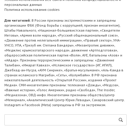
персональных данных
Политика использования cookies
Для читателей:
В России признаны экстремистскими и запрещены
организации ФБК (Фонд борьбы с коррупцией, признан иноагентом),
Штабы Навального, «Национал-большевистская партия», «Свидетели
Иеговы», «Армия воли народа», «Русский общенациональный союз»,
«Движение против нелегальной иммиграции», «Правый сектор», УНА-
УНСО, УПА, «Тризуб им. Степана Бандеры», «Мизантропик дивижн»,
«Меджлис крымскотатарского народа», движение «Артподготовка»,
общероссийская политическая партия «Воля», АУЕ, батальоны «Азов» и
«Айдар». Признаны террористическими и запрещены: «Движение
Талибан», «Имарат Кавказ», «Исламское государство» (ИГ, ИГИЛ),
Джебхад-ан-Нусра, «АУМ Синрике», «Братья-мусульмане», «Аль-Каида в
странах исламского Магриба», «Сеть», «Колумбайн». В РФ признана
нежелательной деятельность «Открытой России», издания «Проект
Медиа». СМИ-иноагентами признаны: телеканал «Дождь», «Медуза»,
«Важные истории», «Голос Америки», радио «Свобода», The Insider,
«Медиазона», ОВД-инфо. Иноагентами признаны общество/центр
«Мемориал», «Аналитический Центр Юрия Левады», Сахаровский центр.
Instagram и Facebook (Metа) запрещены в РФ за экстремизм.