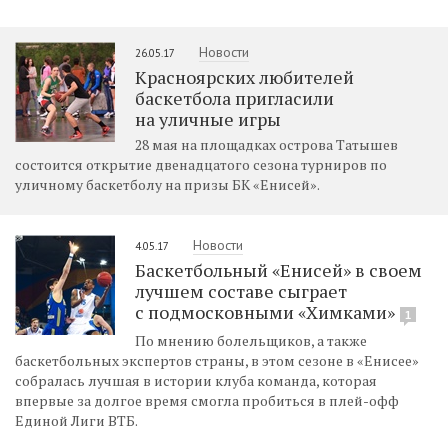
Новости
26.05.17
Красноярских любителей
баскетбола пригласили
на уличные игры
28 мая на площадках острова Татышев
состоится открытие двенадцатого сезона турниров по
уличному баскетболу на призы БК «Енисей».
Новости
4.05.17
Баскетбольный «Енисей» в своем
лучшем составе сыграет
с подмосковными «Химками»
1
По мнению болельщиков, а также
баскетбольных экспертов страны, в этом сезоне в «Енисее»
собралась лучшая в истории клуба команда, которая
впервые за долгое время смогла пробиться в плей-офф
Единой Лиги ВТБ.