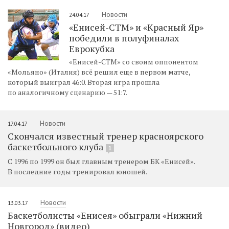
Новости
24.04.17
«Енисей-СТМ» и «Красный Яр»
победили в полуфиналах
Еврокубка
«Енисей-СТМ» со своим оппонентом
«Мольяно» (Италия) всё решил еще в первом матче,
который выиграл 46:0. Вторая игра прошла
по аналогичному сценарию — 51:7.
Новости
17.04.17
Скончался известный тренер красноярского
баскетбольного клуба
1
С 1996 по 1999 он был главным тренером БК «Енисей».
В последние годы тренировал юношей.
Новости
13.03.17
Баскетболисты «Енисея» обыграли «Нижний
Новгород» (видео)