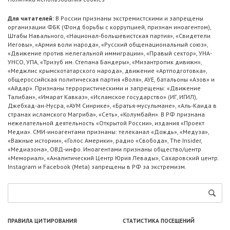
Для читателей:
В России признаны экстремистскими и запрещены
организации ФБК (Фонд борьбы с коррупцией, признан иноагентом),
Штабы Навального, «Национал-большевистская партия», «Свидетели
Иеговы», «Армия воли народа», «Русский общенациональный союз»,
«Движение против нелегальной иммиграции», «Правый сектор», УНА-
УНСО, УПА, «Тризуб им. Степана Бандеры», «Мизантропик дивижн»,
«Меджлис крымскотатарского народа», движение «Артподготовка»,
общероссийская политическая партия «Воля», АУЕ, батальоны «Азов» и
«Айдар». Признаны террористическими и запрещены: «Движение
Талибан», «Имарат Кавказ», «Исламское государство» (ИГ, ИГИЛ),
Джебхад-ан-Нусра, «АУМ Синрике», «Братья-мусульмане», «Аль-Каида в
странах исламского Магриба», «Сеть», «Колумбайн». В РФ признана
нежелательной деятельность «Открытой России», издания «Проект
Медиа». СМИ-иноагентами признаны: телеканал «Дождь», «Медуза»,
«Важные истории», «Голос Америки», радио «Свобода», The Insider,
«Медиазона», ОВД-инфо. Иноагентами признаны общество/центр
«Мемориал», «Аналитический Центр Юрия Левады», Сахаровский центр.
Instagram и Facebook (Metа) запрещены в РФ за экстремизм.
ПРАВИЛА ЦИТИРОВАНИЯ
СТАТИСТИКА ПОСЕЩЕНИЙ