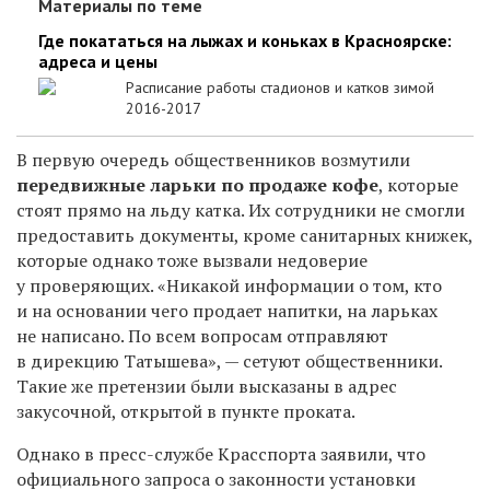
Материалы по теме
Где покататься на лыжах и коньках в Красноярске:
адреса и цены
Расписание работы стадионов и катков зимой
2016-2017
В первую очередь общественников возмутили
п
ередвижные ларьки по продаже кофе
, которые
стоят п
рямо на льду катка. Их сотрудники не смогли
предоставить документы, кроме санитарных книжек,
которые однако тоже вызвали недоверие
у проверяющих. «
Никакой информации о том, кто
и на основании чего продает напитки, на ларьках
не написано. По всем вопросам отправляют
в дирекцию Татышева», — сетуют общественники.
Такие же претензии были высказаны в адрес
з
акусочной, открытой в пункте проката.
Однако в пресс-службе Красспорта заявили, что
о
фициального запроса о законности установки