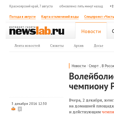
Красноярский край, 7 августа
обновлено: пять минут назад
+1
Погода в августе
Карта отключений воды
Спецпроект «Чисты
Новости
Лента новостей
Сюжеты
Архив
Досье
/
,
Новости
Спорт
В Росс
Волейболи
чемпиону Р
Вчера, 2 декабря, жен
3 декабря 2016 12:30
на домашней площадк
0
и действующим
чемпи