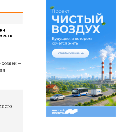
тки
 место
о хозяек —
шли
место