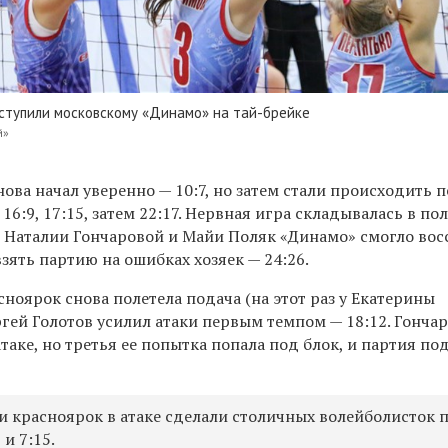
уступили московскому «Динамо» на тай-брейке
й»
нова начал уверенно — 10:7, но затем стали происходить 
16:9, 17:15, затем 22:17. Нервная игра складывалась в по
и Наталии Гончаровой и Майи Поляк «Динамо» смогло вос
взять партию на ошибках хозяек — 24:26.
асноярок снова полетела подача (на этот раз у Екатерины
ргей Голотов усилил атаки первым темпом — 18:12. Гонча
таке, но третья ее попытка попала под блок, и партия п
и красноярок в атаке сделали столичных волейболисток 
и 7:15.