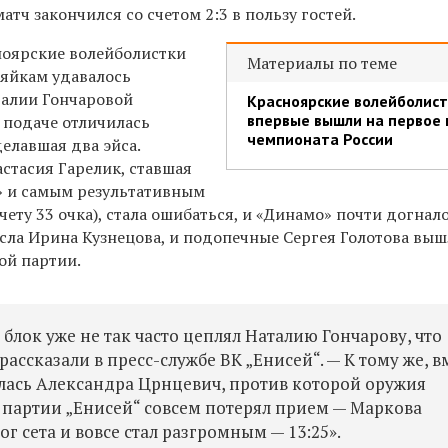
атч закончился со счетом 2:3 в пользу гостей.
ноярские волейболистки
Материалы по теме
озяйкам удавалось
талии Гончаровой
Красноярские волейболис
впервые вышли на первое
а подаче отличилась
чемпионата России
елавшая два эйса.
стасия Гарелик, ставшая
» и самым результативным
чету 33 очка), стала ошибаться, и «Динамо» почти догнал
есла Ирина Кузнецова, и подопечные Сергея Голотова вы
ой партии.
блок уже не так часто цеплял Наталию Гончарову, что
 рассказали в пресс-службе ВК „Енисей“. — К тому же, в
лась Александра Црнцевич, против которой оружия
е партии „Енисей“ совсем потерял прием — Маркова
г сета и вовсе стал разгромным — 13:25».