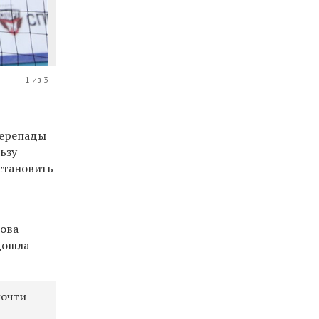
1 из 3
перепады
льзу
становить
рова
одошла
почти