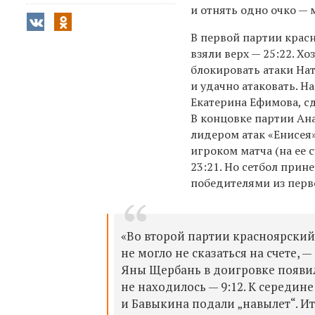
и отнять одно очко — м
В первой партии крас
взяли верх — 25:22. Х
блокировать атаки На
и удачно атаковать. Н
Екатерина Ефимова, сд
В концовке партии Ана
лидером атак «Енисея
игроком матча (на ее с
23:21. Но сетбол прин
победителями из перв
«Во второй партии красноярский 
не могло не сказаться на счете, —
Яны Щербань в доигровке появи
не находилось — 9:12. К середин
и Бавыкина подали „навылет“. Ито