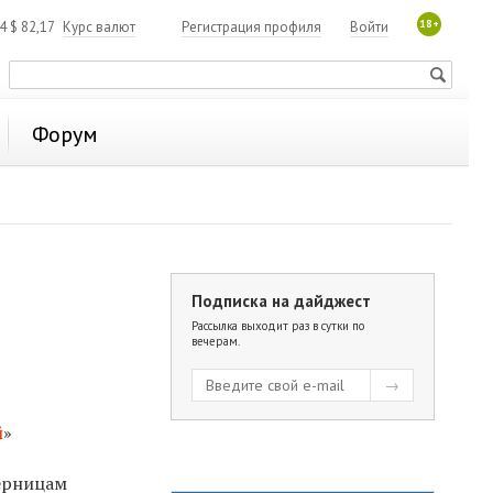
18+
84
$
82,17
Курс валют
Регистрация профиля
Войти
Форум
Подписка на дайджест
Рассылка выходит раз в сутки по
вечерам.
й
»
перницам