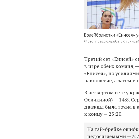
Волейболистки «Енисея» 
Фото: пресс-служба ВК «Енисе
Третий сет «Енисей» с
в игре обеих команд — 
«Енисея», но усилиям
равновесие, а затем и 
В четвертом сете у кр
Осичкиной) — 14:8. Се
дважды была точна в а
к концу — 25:20.
На тай-брейке ошибк
недосягаемыми — 3:7 