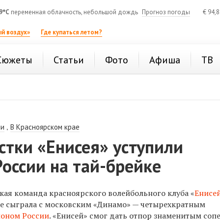
9°C
переменная облачность, небольшой дождь
Прогноз погоды
€
94,
й воздух»
Где купаться летом?
Сюжеты
Статьи
Фото
Афиша
ТВ
,
ии
В Красноярском крае
стки «Енисея» уступили
оссии на тай-брейке
ская команда красноярского волейбольного клуба «
Енисе
е сыграла с московским «Динамо» — четырехкратным
оном России
. «Енисей» смог дать отпор знаменитым со