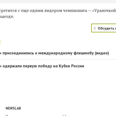
стретится с еще одним лидером чемпионата — «Уралочко
выезде.
0
Обсудить 
:
я» присоединились к международному флешмобу (видео)
» одержали первую победу на Кубке России
NEWSLAB