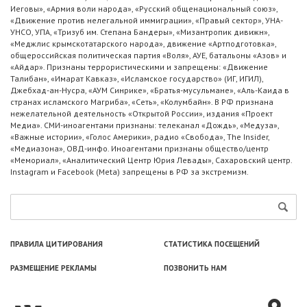
Иеговы», «Армия воли народа», «Русский общенациональный союз»,
«Движение против нелегальной иммиграции», «Правый сектор», УНА-
УНСО, УПА, «Тризуб им. Степана Бандеры», «Мизантропик дивижн»,
«Меджлис крымскотатарского народа», движение «Артподготовка»,
общероссийская политическая партия «Воля», АУЕ, батальоны «Азов» и
«Айдар». Признаны террористическими и запрещены: «Движение
Талибан», «Имарат Кавказ», «Исламское государство» (ИГ, ИГИЛ),
Джебхад-ан-Нусра, «АУМ Синрике», «Братья-мусульмане», «Аль-Каида в
странах исламского Магриба», «Сеть», «Колумбайн». В РФ признана
нежелательной деятельность «Открытой России», издания «Проект
Медиа». СМИ-иноагентами признаны: телеканал «Дождь», «Медуза»,
«Важные истории», «Голос Америки», радио «Свобода», The Insider,
«Медиазона», ОВД-инфо. Иноагентами признаны общество/центр
«Мемориал», «Аналитический Центр Юрия Левады», Сахаровский центр.
Instagram и Facebook (Metа) запрещены в РФ за экстремизм.
ПРАВИЛА ЦИТИРОВАНИЯ
СТАТИСТИКА ПОСЕЩЕНИЙ
РАЗМЕЩЕНИЕ РЕКЛАМЫ
ПОЗВОНИТЬ НАМ